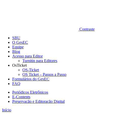
Contraste
SBU
O GesEC
Equipe
Blog
Acesso para Editor
Turnitin para Editores
OsTicket
OS-Ticket
OS Ticket – Passos a Passo
Formulários do GesEC
FAQ
Periódicos Eletrônicos
E-Contents
Preservação e Editoração Digital
Início