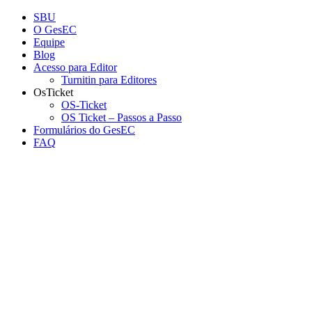
Conteúdo principal
Menu principal
Rodapé
SBU
O GesEC
Equipe
Blog
Acesso para Editor
Turnitin para Editores
OsTicket
OS-Ticket
OS Ticket – Passos a Passo
Formulários do GesEC
FAQ
Aumentar fonte
Diminuir fonte