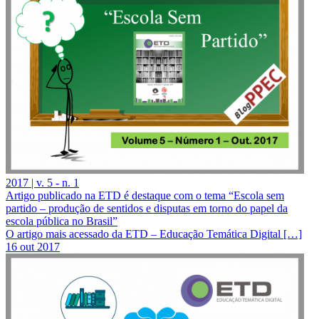
2017 | v. 5 - n. 1
Artigo publicado na ETD é destaque com o tema “Escola sem
partido – produção de sentidos e disputas em torno do papel da
escola pública no Brasil”
O artigo mais acessado da ETD – Educação Temática Digital […]
16 out 2017