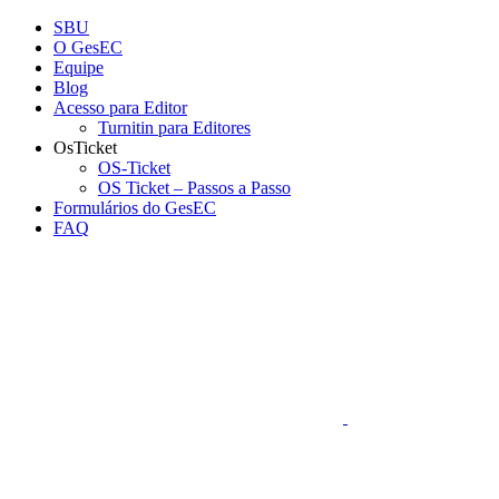
Conteúdo principal
Menu principal
Rodapé
SBU
O GesEC
Equipe
Blog
Acesso para Editor
Turnitin para Editores
OsTicket
OS-Ticket
OS Ticket – Passos a Passo
Formulários do GesEC
FAQ
Aumentar fonte