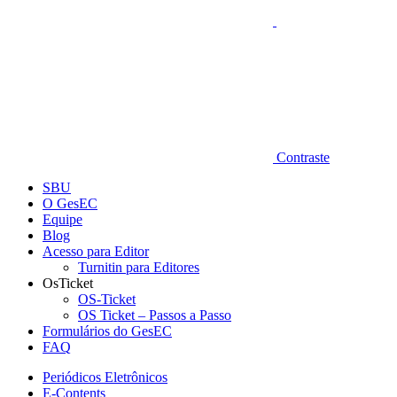
Contraste
SBU
O GesEC
Equipe
Blog
Acesso para Editor
Turnitin para Editores
OsTicket
OS-Ticket
OS Ticket – Passos a Passo
Formulários do GesEC
FAQ
Periódicos Eletrônicos
E-Contents