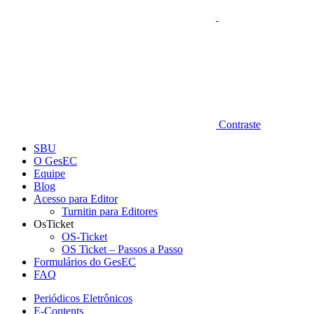
Contraste
SBU
O GesEC
Equipe
Blog
Acesso para Editor
Turnitin para Editores
OsTicket
OS-Ticket
OS Ticket – Passos a Passo
Formulários do GesEC
FAQ
Periódicos Eletrônicos
E-Contents