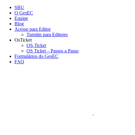
Conteúdo principal
Menu principal
Rodapé
SBU
O GesEC
Equipe
Blog
Acesso para Editor
Turnitin para Editores
OsTicket
OS-Ticket
OS Ticket – Passos a Passo
Formulários do GesEC
FAQ
Aumentar fonte