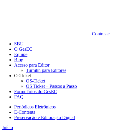
Contraste
SBU
O GesEC
Equipe
Blog
Acesso para Editor
Turnitin para Editores
OsTicket
OS-Ticket
OS Ticket – Passos a Passo
Formulários do GesEC
FAQ
Periódicos Eletrônicos
E-Contents
Preservação e Editoração Digital
Início