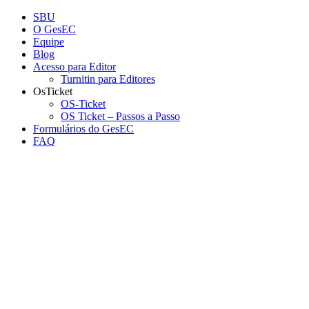
Conteúdo principal
Menu principal
Rodapé
SBU
O GesEC
Equipe
Blog
Acesso para Editor
Turnitin para Editores
OsTicket
OS-Ticket
OS Ticket – Passos a Passo
Formulários do GesEC
FAQ
Aumentar fonte
Diminuir fonte