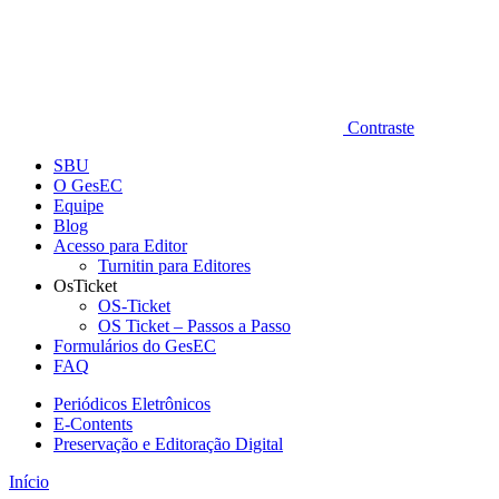
Contraste
SBU
O GesEC
Equipe
Blog
Acesso para Editor
Turnitin para Editores
OsTicket
OS-Ticket
OS Ticket – Passos a Passo
Formulários do GesEC
FAQ
Periódicos Eletrônicos
E-Contents
Preservação e Editoração Digital
Início