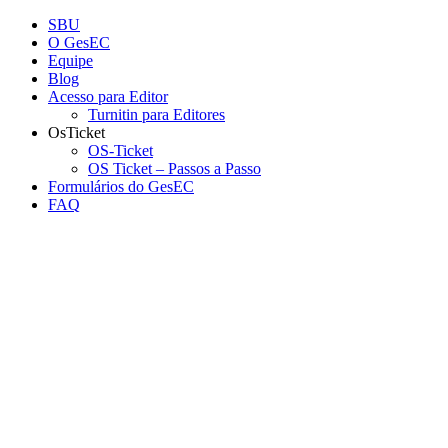
Conteúdo principal
Menu principal
Rodapé
SBU
O GesEC
Equipe
Blog
Acesso para Editor
Turnitin para Editores
OsTicket
OS-Ticket
OS Ticket – Passos a Passo
Formulários do GesEC
FAQ
Aumentar fonte
Diminuir fonte