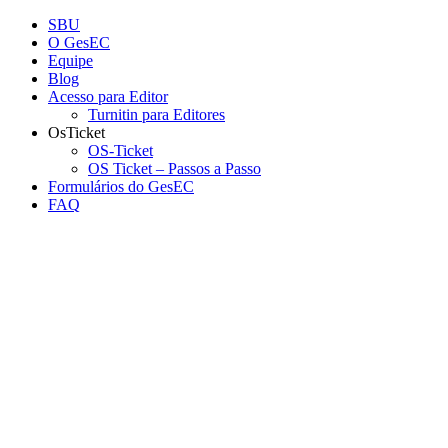
Conteúdo principal
Menu principal
Rodapé
SBU
O GesEC
Equipe
Blog
Acesso para Editor
Turnitin para Editores
OsTicket
OS-Ticket
OS Ticket – Passos a Passo
Formulários do GesEC
FAQ
Aumentar fonte
Diminuir fonte