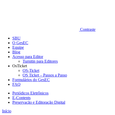
Contraste
SBU
O GesEC
Equipe
Blog
Acesso para Editor
Turnitin para Editores
OsTicket
OS-Ticket
OS Ticket – Passos a Passo
Formulários do GesEC
FAQ
Periódicos Eletrônicos
E-Contents
Preservação e Editoração Digital
Início