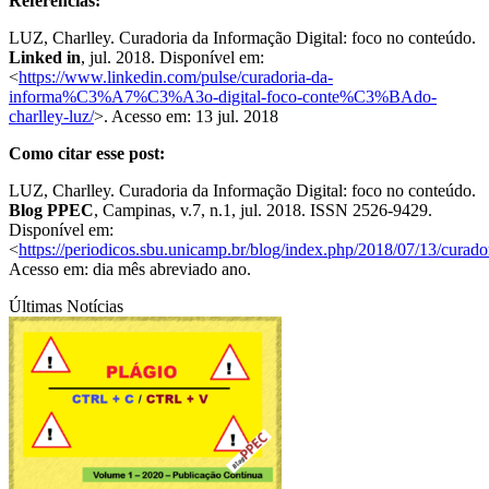
Referências:
LUZ, Charlley. Curadoria da Informação Digital: foco no conteúdo.
Linked in
, jul. 2018. Disponível em:
<
https://www.linkedin.com/pulse/curadoria-da-
informa%C3%A7%C3%A3o-digital-foco-conte%C3%BAdo-
charlley-luz/
>. Acesso em: 13 jul. 2018
Como citar esse post:
LUZ, Charlley. Curadoria da Informação Digital: foco no conteúdo.
Blog PPEC
, Campinas, v.7, n.1, jul. 2018. ISSN 2526-9429.
Disponível em:
<
https://periodicos.sbu.unicamp.br/blog/index.php/2018/07/13/curador
Acesso em: dia mês abreviado ano.
Últimas Notícias