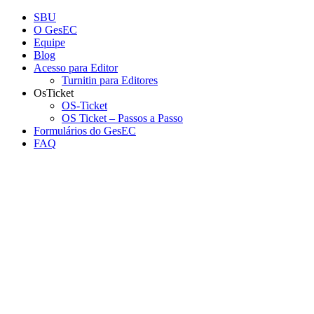
Conteúdo principal
Menu principal
Rodapé
SBU
O GesEC
Equipe
Blog
Acesso para Editor
Turnitin para Editores
OsTicket
OS-Ticket
OS Ticket – Passos a Passo
Formulários do GesEC
FAQ
Aumentar fonte
Diminuir fonte