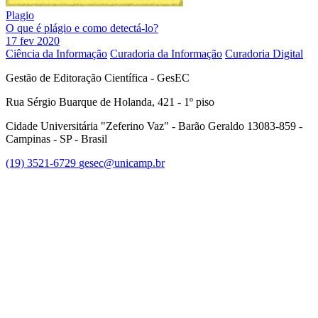
Plagio
O que é plágio e como detectá-lo?
17 fev 2020
Ciência da Informação
Curadoria da Informação
Curadoria Digital
Gestão de Editoração Científica - GesEC
Rua Sérgio Buarque de Holanda, 421 - 1º piso
Cidade Universitária "Zeferino Vaz" - Barão Geraldo 13083-859 -
Campinas - SP - Brasil
(19) 3521-6729
gesec@unicamp.br
Link para o Facebook
Link para o Linkedin