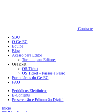
Contraste
SBU
O GesEC
Equipe
Blog
Acesso para Editor
Turnitin para Editores
OsTicket
OS-Ticket
OS Ticket – Passos a Passo
Formulários do GesEC
FAQ
Periódicos Eletrônicos
E-Contents
Preservação e Editoração Digital
Início