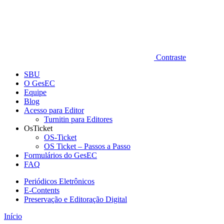
Contraste
SBU
O GesEC
Equipe
Blog
Acesso para Editor
Turnitin para Editores
OsTicket
OS-Ticket
OS Ticket – Passos a Passo
Formulários do GesEC
FAQ
Periódicos Eletrônicos
E-Contents
Preservação e Editoração Digital
Início