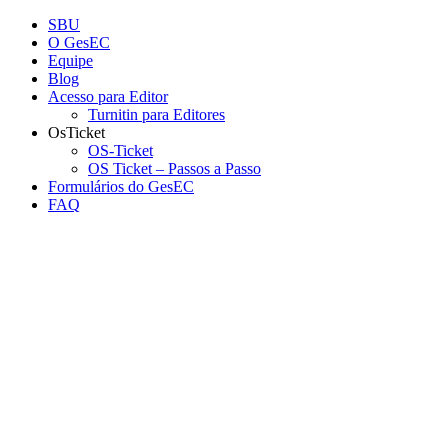
Conteúdo principal
Menu principal
Rodapé
SBU
O GesEC
Equipe
Blog
Acesso para Editor
Turnitin para Editores
OsTicket
OS-Ticket
OS Ticket – Passos a Passo
Formulários do GesEC
FAQ
Aumentar fonte
Diminuir fonte