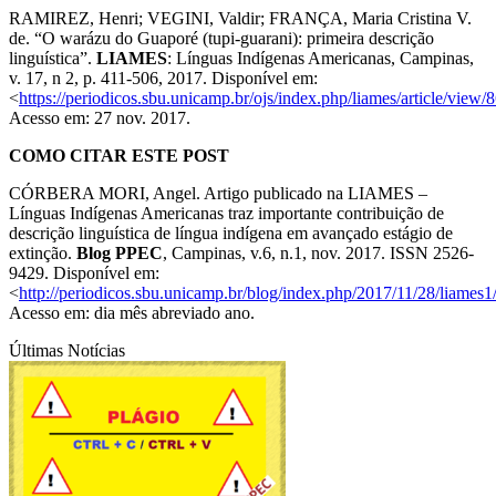
RAMIREZ, Henri; VEGINI, Valdir; FRANÇA, Maria Cristina V.
de. “O warázu do Guaporé (tupi-guarani): primeira descrição
linguística”.
LIAMES
: Línguas Indígenas Americanas, Campinas,
v. 17, n 2, p. 411-506, 2017. Disponível em:
<
https://periodicos.sbu.unicamp.br/ojs/index.php/liames/article/view
Acesso em: 27 nov. 2017.
COMO CITAR ESTE POST
CÓRBERA MORI, Angel. Artigo publicado na LIAMES –
Línguas Indígenas Americanas traz importante contribuição de
descrição linguística de língua indígena em avançado estágio de
extinção.
Blog PPEC
, Campinas, v.6, n.1, nov. 2017. ISSN 2526-
9429. Disponível em:
<
http://periodicos.sbu.unicamp.br/blog/index.php/2017/11/28/liames1
Acesso em: dia mês abreviado ano.
Últimas Notícias