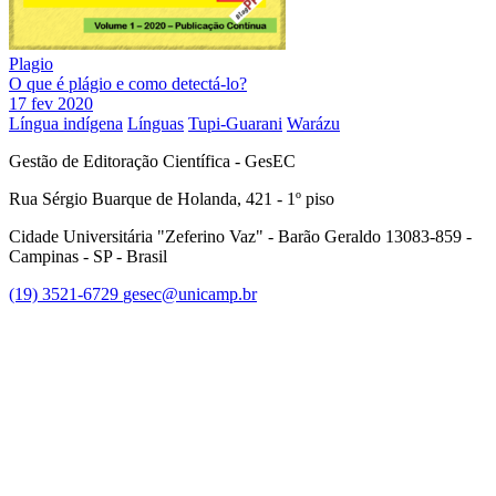
Plagio
O que é plágio e como detectá-lo?
17 fev 2020
Língua indígena
Línguas
Tupi-Guarani
Warázu
Gestão de Editoração Científica - GesEC
Rua Sérgio Buarque de Holanda, 421 - 1º piso
Cidade Universitária "Zeferino Vaz" - Barão Geraldo 13083-859 -
Campinas - SP - Brasil
(19) 3521-6729
gesec@unicamp.br
Link para o Facebook
Link para o Linkedin