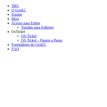
Conteúdo principal
Menu principal
Rodapé
SBU
O GesEC
Equipe
Blog
Acesso para Editor
Turnitin para Editores
OsTicket
OS-Ticket
OS Ticket – Passos a Passo
Formulários do GesEC
FAQ
Aumentar fonte
Diminuir fonte