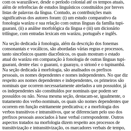
com os warazúkwe, desde o período colonial até os tempos atuais,
além de referências de estudos linguísticos constituídos por breves
listas de palavras da língua. Contudo, as contribuições mais
significativas dos autores foram: (i) um estudo comparativo da
fonologia warázu e sua relação com outras línguas da família tupi-
guarani, (ii) a análise morfológica da língua e (iii) um dicionário
trilíngue, com entradas lexicais em warázu, português e inglês.
Na seção dedicada à fonologia, além da descrição dos fonemas
consonantais e vocálicos, são abordadas várias regras e processos,
tanto sincrônicos quanto diacrônicos, os quais mostram o estado
atual do warázu em comparação à fonologia de outras línguas tupi-
guarani, dentre elas: o guarani, o guarayu, o sirionó e o tupinambá.
Na seção dedicada à morfologia, são analisados os prefixos
pessoais, os nomes dependentes e nomes independentes. No que diz
respeito aos nomes dependentes e independentes, os primeiros são
nominais que ocorrem necessariamente atrelados a um possuidor, já
os independentes são constituídos por nominais que podem ser
possuídos ou não. Nessa mesma seção, destacam-se, igualmente, o
tratamento dos verbo-nominais, os quais são nomes dependentes que
ocorrem em função estritamente predicativa; e a morfologia dos
verbos transitivos e intransitivos, que se diferenciam pelo uso dos
prefixos pessoais associados à base verbal correspondente. Outros
aspectos tratados na morfologia dizem respeito aos processos de
transitivização e intransitivização, os marcadores verbais de tempo,