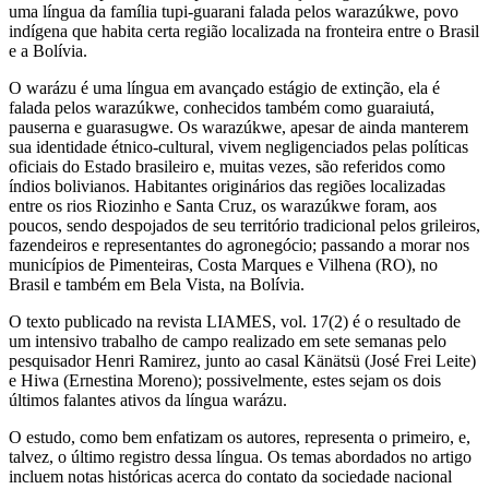
uma língua da família tupi-guarani falada pelos warazúkwe, povo
indígena que habita certa região localizada na fronteira entre o Brasil
e a Bolívia.
O warázu é uma língua em avançado estágio de extinção, ela é
falada pelos warazúkwe, conhecidos também como guaraiutá,
pauserna e guarasugwe. Os warazúkwe, apesar de ainda manterem
sua identidade étnico-cultural, vivem negligenciados pelas políticas
oficiais do Estado brasileiro e, muitas vezes, são referidos como
índios bolivianos. Habitantes originários das regiões localizadas
entre os rios Riozinho e Santa Cruz, os warazúkwe foram, aos
poucos, sendo despojados de seu território tradicional pelos grileiros,
fazendeiros e representantes do agronegócio; passando a morar nos
municípios de Pimenteiras, Costa Marques e Vilhena (RO), no
Brasil e também em Bela Vista, na Bolívia.
O texto publicado na revista LIAMES, vol. 17(2) é o resultado de
um intensivo trabalho de campo realizado em sete semanas pelo
pesquisador Henri Ramirez, junto ao casal Känätsü (José Frei Leite)
e Hiwa (Ernestina Moreno); possivelmente, estes sejam os dois
últimos falantes ativos da língua warázu.
O estudo, como bem enfatizam os autores, representa o primeiro, e,
talvez, o último registro dessa língua. Os temas abordados no artigo
incluem notas históricas acerca do contato da sociedade nacional