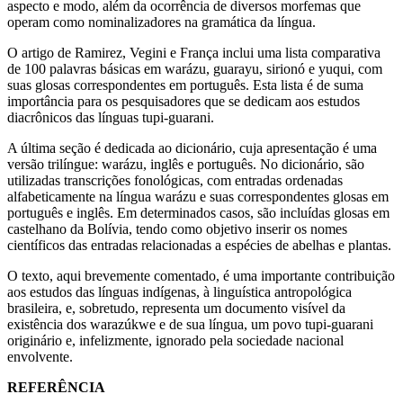
aspecto e modo, além da ocorrência de diversos morfemas que
operam como nominalizadores na gramática da língua.
O artigo de Ramirez, Vegini e França inclui uma lista comparativa
de 100 palavras básicas em warázu, guarayu, sirionó e yuqui, com
suas glosas correspondentes em português. Esta lista é de suma
importância para os pesquisadores que se dedicam aos estudos
diacrônicos das línguas tupi-guarani.
A última seção é dedicada ao dicionário, cuja apresentação é uma
versão trilíngue: warázu, inglês e português. No dicionário, são
utilizadas transcrições fonológicas, com entradas ordenadas
alfabeticamente na língua warázu e suas correspondentes glosas em
português e inglês. Em determinados casos, são incluídas glosas em
castelhano da Bolívia, tendo como objetivo inserir os nomes
científicos das entradas relacionadas a espécies de abelhas e plantas.
O texto, aqui brevemente comentado, é uma importante contribuição
aos estudos das línguas indígenas, à linguística antropológica
brasileira, e, sobretudo, representa um documento visível da
existência dos warazúkwe e de sua língua, um povo tupi-guarani
originário e, infelizmente, ignorado pela sociedade nacional
envolvente.
REFERÊNCIA