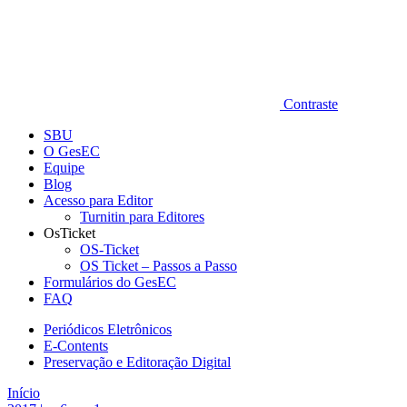
Contraste
SBU
O GesEC
Equipe
Blog
Acesso para Editor
Turnitin para Editores
OsTicket
OS-Ticket
OS Ticket – Passos a Passo
Formulários do GesEC
FAQ
Periódicos Eletrônicos
E-Contents
Preservação e Editoração Digital
Início