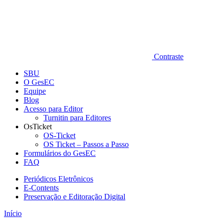
Contraste
SBU
O GesEC
Equipe
Blog
Acesso para Editor
Turnitin para Editores
OsTicket
OS-Ticket
OS Ticket – Passos a Passo
Formulários do GesEC
FAQ
Periódicos Eletrônicos
E-Contents
Preservação e Editoração Digital
Início