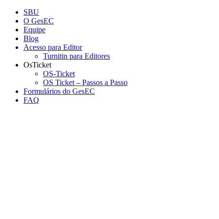
Conteúdo principal
Menu principal
Rodapé
SBU
O GesEC
Equipe
Blog
Acesso para Editor
Turnitin para Editores
OsTicket
OS-Ticket
OS Ticket – Passos a Passo
Formulários do GesEC
FAQ
Aumentar fonte
Diminuir fonte