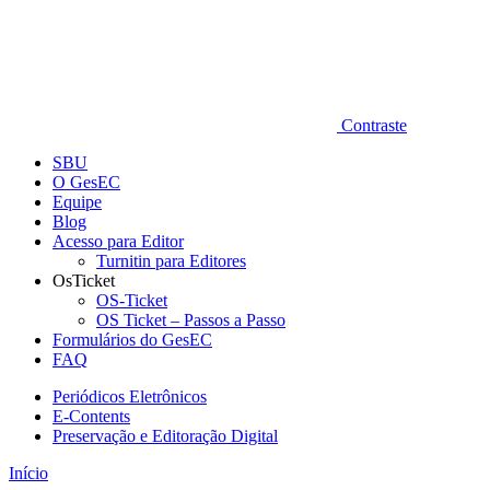
Contraste
SBU
O GesEC
Equipe
Blog
Acesso para Editor
Turnitin para Editores
OsTicket
OS-Ticket
OS Ticket – Passos a Passo
Formulários do GesEC
FAQ
Periódicos Eletrônicos
E-Contents
Preservação e Editoração Digital
Início