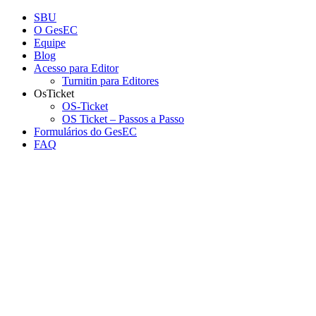
Conteúdo principal
Menu principal
Rodapé
SBU
O GesEC
Equipe
Blog
Acesso para Editor
Turnitin para Editores
OsTicket
OS-Ticket
OS Ticket – Passos a Passo
Formulários do GesEC
FAQ
Aumentar fonte
Diminuir fonte