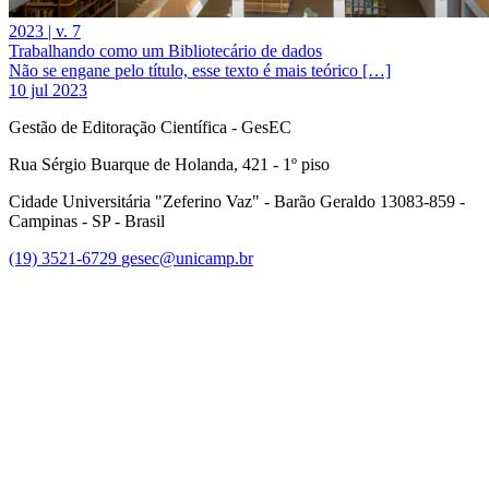
2023 | v. 7
Trabalhando como um Bibliotecário de dados
Não se engane pelo título, esse texto é mais teórico […]
10 jul 2023
Gestão de Editoração Científica - GesEC
Rua Sérgio Buarque de Holanda, 421 - 1º piso
Cidade Universitária "Zeferino Vaz" - Barão Geraldo 13083-859 -
Campinas - SP - Brasil
(19) 3521-6729
gesec@unicamp.br
Link para o Facebook
Link para o Linkedin