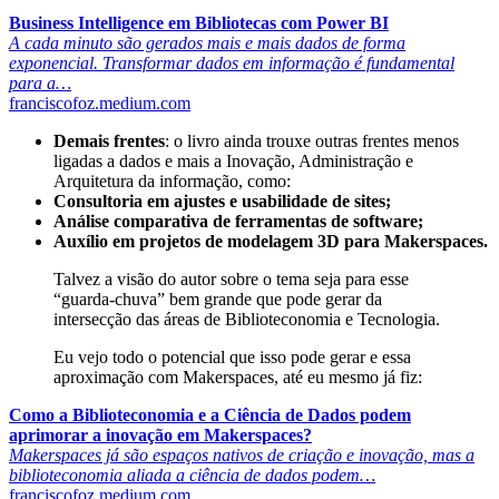
Business Intelligence em Bibliotecas com Power BI
A cada minuto são gerados mais e mais dados de forma
exponencial. Transformar dados em informação é fundamental
para a…
franciscofoz.medium.com
Demais frentes
: o livro ainda trouxe outras frentes menos
ligadas a dados e mais a Inovação, Administração e
Arquitetura da informação, como:
Consultoria em ajustes e usabilidade de sites;
Análise comparativa de ferramentas de software;
Auxílio em projetos de modelagem 3D para Makerspaces.
Talvez a visão do autor sobre o tema seja para esse
“guarda-chuva” bem grande que pode gerar da
intersecção das áreas de Biblioteconomia e Tecnologia.
Eu vejo todo o potencial que isso pode gerar e essa
aproximação com Makerspaces, até eu mesmo já fiz:
Como a Biblioteconomia e a Ciência de Dados podem
aprimorar a inovação em Makerspaces?
Makerspaces já são espaços nativos de criação e inovação, mas a
biblioteconomia aliada a ciência de dados podem…
franciscofoz.medium.com