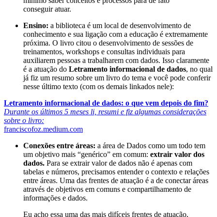
mínimo saber conceitos e processos para de fato
conseguir atuar.
Ensino:
a biblioteca é um local de desenvolvimento de
conhecimento e sua ligação com a educação é extremamente
próxima. O livro citou o desenvolvimento de sessões de
treinamentos, workshops e consultas individuais para
auxiliarem pessoas a trabalharem com dados. Isso claramente
é a atuação do
Letramento informacional de dados
, no qual
já fiz um resumo sobre um livro do tema e você pode conferir
nesse último texto (com os demais linkados nele):
Letramento informacional de dados: o que vem depois do fim?
Durante os últimos 5 meses li, resumi e fiz algumas considerações
sobre o livro:
franciscofoz.medium.com
Conexões entre áreas:
a área de Dados como um todo tem
um objetivo mais “genérico” em comum:
extrair valor dos
dados.
Para se extrair valor de dados não é apenas com
tabelas e números, precisamos entender o contexto e relações
entre áreas. Uma das frentes de atuação é a de conectar áreas
através de objetivos em comuns e compartilhamento de
informações e dados.
Eu acho essa uma das mais difíceis frentes de atuação,