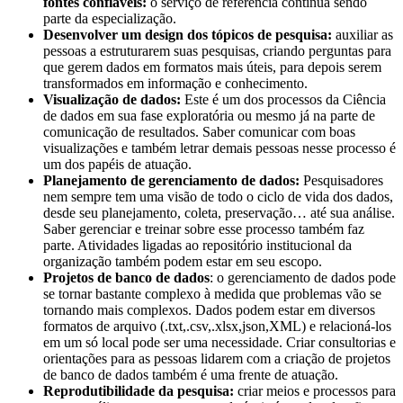
fontes confiáveis:
o serviço de referência continua sendo
parte da especialização.
Desenvolver um design dos tópicos de pesquisa:
auxiliar as
pessoas a estruturarem suas pesquisas, criando perguntas para
que gerem dados em formatos mais úteis, para depois serem
transformados em informação e conhecimento.
Visualização de dados:
Este é um dos processos da Ciência
de dados em sua fase exploratória ou mesmo já na parte de
comunicação de resultados. Saber comunicar com boas
visualizações e também letrar demais pessoas nesse processo é
um dos papéis de atuação.
Planejamento de gerenciamento de dados:
Pesquisadores
nem sempre tem uma visão de todo o ciclo de vida dos dados,
desde seu planejamento, coleta, preservação… até sua análise.
Saber gerenciar e treinar sobre esse processo também faz
parte. Atividades ligadas ao repositório institucional da
organização também podem estar em seu escopo.
Projetos de banco de dados
: o gerenciamento de dados pode
se tornar bastante complexo à medida que problemas vão se
tornando mais complexos. Dados podem estar em diversos
formatos de arquivo (.txt,.csv,.xlsx,json,XML) e relacioná-los
em um só local pode ser uma necessidade. Criar consultorias e
orientações para as pessoas lidarem com a criação de projetos
de banco de dados também é uma frente de atuação.
Reprodutibilidade da pesquisa:
criar meios e processos para