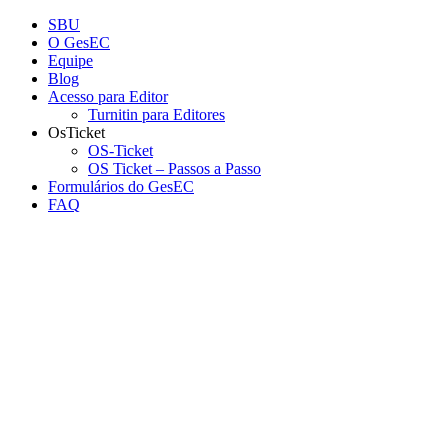
Conteúdo principal
Menu principal
Rodapé
SBU
O GesEC
Equipe
Blog
Acesso para Editor
Turnitin para Editores
OsTicket
OS-Ticket
OS Ticket – Passos a Passo
Formulários do GesEC
FAQ
Aumentar fonte
Diminuir fonte