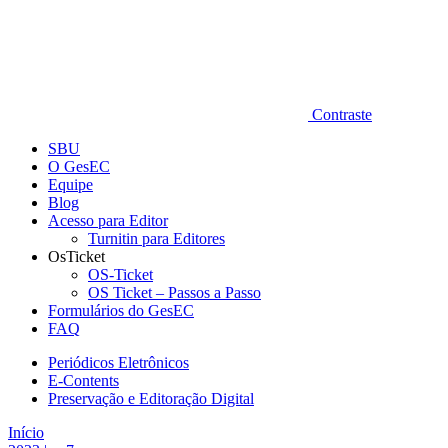
Contraste
SBU
O GesEC
Equipe
Blog
Acesso para Editor
Turnitin para Editores
OsTicket
OS-Ticket
OS Ticket – Passos a Passo
Formulários do GesEC
FAQ
Periódicos Eletrônicos
E-Contents
Preservação e Editoração Digital
Início