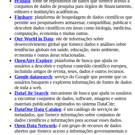
re3data
: fonte de repositórios de dados que fornece acesso a
conjuntos de dados de pesquisa para órgãos de financiamento,
editores e instituições acadêmicas.
Figshare
: plataforma de hospedagem de dados científicos que
permite aos pesquisadores armazenar, compartilhar, publicar e
descobrir dados científicos em áreas como biologia, medicina,
computação, economia e muitas outras.
Our World in Data
: site de informações sobre
desenvolvimento global que fornece dados e análises sobre
tendências globais em saúde, educação, meio ambiente,
economia e outras áreas relacionadas.
OpenAire Explore
: plataforma de busca que ajuda os
usuários a descobrir e explorar conteúdo científico europeu,
incluindo artigos de revista, teses, dados e outros recursos.
Google datasearch
: serviço do Google que permite que os
usuários busquem e explorem informações de fontes de dados
de toda a web.
DataCite Search
: mecanismo de busca que ajuda os usuários
a encontrar conjuntos de dados, software, imagens e outros
materiais publicados registrados no sistema DataCite;
DataOne Data Catalog
: é um catálogo de serviços de
metadados, que fornece informações sobre conjuntos de
dados científicos e informações para acessar esses dados.
Open Data Network
:
é um grupo de recursos de dados
abertos que fornece acesso a informações governamentais e