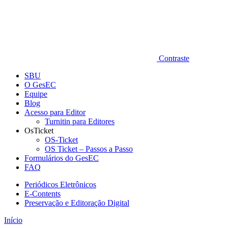
Contraste
SBU
O GesEC
Equipe
Blog
Acesso para Editor
Turnitin para Editores
OsTicket
OS-Ticket
OS Ticket – Passos a Passo
Formulários do GesEC
FAQ
Periódicos Eletrônicos
E-Contents
Preservação e Editoração Digital
Início