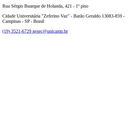
Rua Sérgio Buarque de Holanda, 421 - 1º piso
Cidade Universitária "Zeferino Vaz" - Barão Geraldo 13083-859 -
Campinas - SP - Brasil
(19) 3521-6729
gesec@unicamp.br
Link para o Facebook
Link para o Linkedin
Link para o Youtube