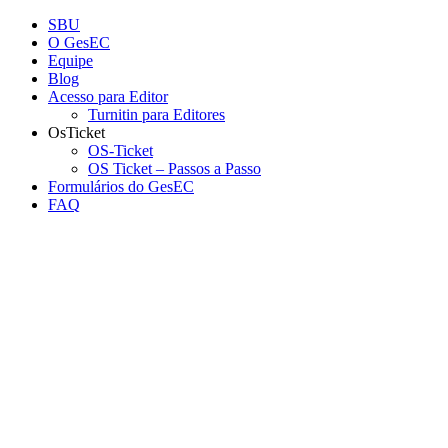
Conteúdo principal
Menu principal
Rodapé
SBU
O GesEC
Equipe
Blog
Acesso para Editor
Turnitin para Editores
OsTicket
OS-Ticket
OS Ticket – Passos a Passo
Formulários do GesEC
FAQ
Aumentar fonte
Diminuir fonte