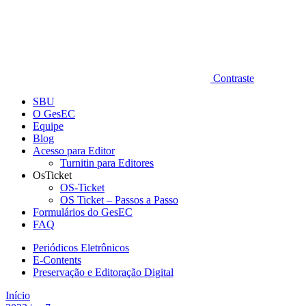
Contraste
SBU
O GesEC
Equipe
Blog
Acesso para Editor
Turnitin para Editores
OsTicket
OS-Ticket
OS Ticket – Passos a Passo
Formulários do GesEC
FAQ
Periódicos Eletrônicos
E-Contents
Preservação e Editoração Digital
Início