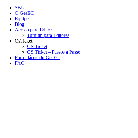
Conteúdo principal
Menu principal
Rodapé
SBU
O GesEC
Equipe
Blog
Acesso para Editor
Turnitin para Editores
OsTicket
OS-Ticket
OS Ticket – Passos a Passo
Formulários do GesEC
FAQ
Aumentar fonte
Diminuir fonte