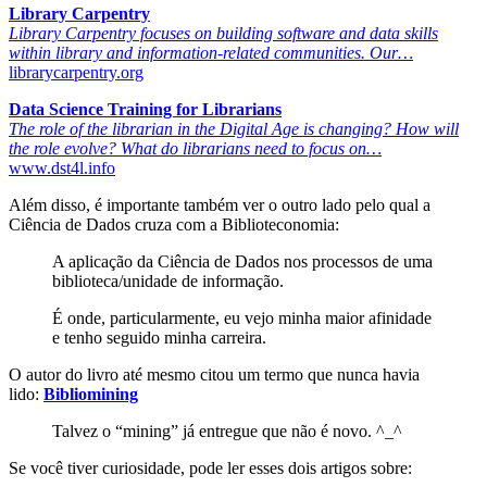
Library Carpentry
Library Carpentry focuses on building software and data skills
within library and information-related communities. Our…
librarycarpentry.org
Data Science Training for Librarians
The role of the librarian in the Digital Age is changing? How will
the role evolve? What do librarians need to focus on…
www.dst4l.info
Além disso, é importante também ver o outro lado pelo qual a
Ciência de Dados cruza com a Biblioteconomia:
A aplicação da Ciência de Dados nos processos de uma
biblioteca/unidade de informação.
É onde, particularmente, eu vejo minha maior afinidade
e tenho seguido minha carreira.
O autor do livro até mesmo citou um termo que nunca havia
lido:
Bibliomining
Talvez o “mining” já entregue que não é novo. ^_^
Se você tiver curiosidade, pode ler esses dois artigos sobre: