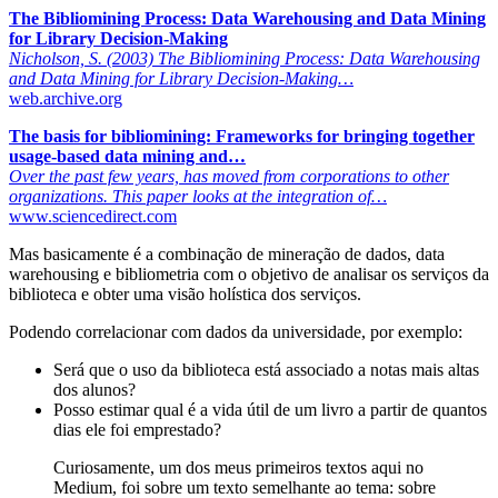
The Bibliomining Process: Data Warehousing and Data Mining
for Library Decision-Making
Nicholson, S. (2003) The Bibliomining Process: Data Warehousing
and Data Mining for Library Decision-Making…
web.archive.org
The basis for bibliomining: Frameworks for bringing together
usage-based data mining and…
Over the past few years, has moved from corporations to other
organizations. This paper looks at the integration of…
www.sciencedirect.com
Mas basicamente é a combinação de mineração de dados, data
warehousing e bibliometria com o objetivo de analisar os serviços da
biblioteca e obter uma visão holística dos serviços.
Podendo correlacionar com dados da universidade, por exemplo:
Será que o uso da biblioteca está associado a notas mais altas
dos alunos?
Posso estimar qual é a vida útil de um livro a partir de quantos
dias ele foi emprestado?
Curiosamente, um dos meus primeiros textos aqui no
Medium, foi sobre um texto semelhante ao tema: sobre