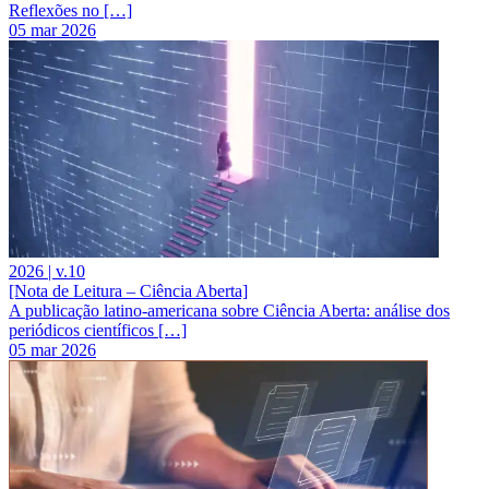
Reflexões no […]
05 mar 2026
2026 | v.10
[Nota de Leitura – Ciência Aberta]
A publicação latino-americana sobre Ciência Aberta: análise dos
periódicos científicos […]
05 mar 2026