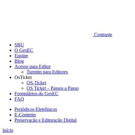
Contraste
SBU
O GesEC
Equipe
Blog
Acesso para Editor
Turnitin para Editores
OsTicket
OS-Ticket
OS Ticket – Passos a Passo
Formulários do GesEC
FAQ
Periódicos Eletrônicos
E-Contents
Preservação e Editoração Digital
Início