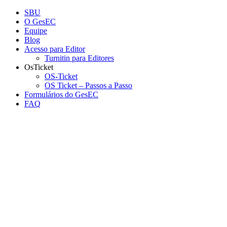
Conteúdo principal
Menu principal
Rodapé
SBU
O GesEC
Equipe
Blog
Acesso para Editor
Turnitin para Editores
OsTicket
OS-Ticket
OS Ticket – Passos a Passo
Formulários do GesEC
FAQ
Aumentar fonte
Diminuir fonte