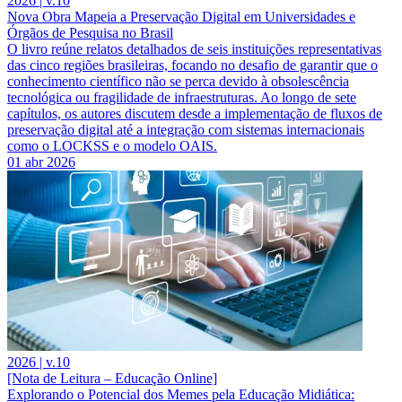
2026 | v.10
Nova Obra Mapeia a Preservação Digital em Universidades e
Órgãos de Pesquisa no Brasil
O livro reúne relatos detalhados de seis instituições representativas
das cinco regiões brasileiras, focando no desafio de garantir que o
conhecimento científico não se perca devido à obsolescência
tecnológica ou fragilidade de infraestruturas. Ao longo de sete
capítulos, os autores discutem desde a implementação de fluxos de
preservação digital até a integração com sistemas internacionais
como o LOCKSS e o modelo OAIS.
01 abr 2026
2026 | v.10
[Nota de Leitura – Educação Online]
Explorando o Potencial dos Memes pela Educação Midiática: