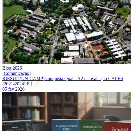
Blog 2026
[Comunicação]
RIESUP (UNICAMP) conquista Qualis A2 na avaliação CAPES
(2021-2024) É […]
05 fev 2026