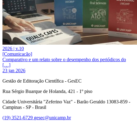
2026 | v.10
[Comunicação]
Comparativo e um relato sobre o desempenho dos periódicos do
[…]
23 jan 2026
Gestão de Editoração Científica - GesEC
Rua Sérgio Buarque de Holanda, 421 - 1º piso
Cidade Universitária "Zeferino Vaz" - Barão Geraldo 13083-859 -
Campinas - SP - Brasil
(19) 3521-6729
gesec@unicamp.br
Link para o Facebook