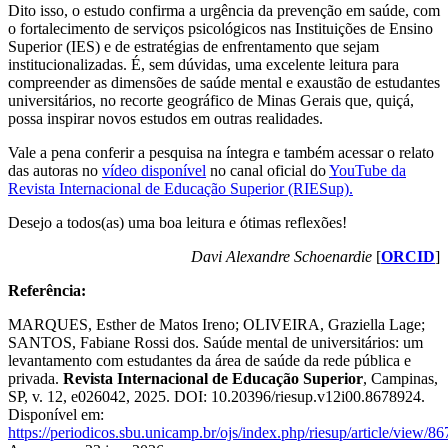
Dito isso, o estudo confirma a urgência da prevenção em saúde, com
o fortalecimento de serviços psicológicos nas Instituições de Ensino
Superior (IES) e de estratégias de enfrentamento que sejam
institucionalizadas. É, sem dúvidas, uma excelente leitura para
compreender as dimensões de saúde mental e exaustão de estudantes
universitários, no recorte geográfico de Minas Gerais que, quiçá,
possa inspirar novos estudos em outras realidades.
Vale a pena conferir a pesquisa na íntegra e também acessar o relato
das autoras no
vídeo disponível
no canal oficial do
YouTube da
Revista Internacional de Educação Superior (RIESup).
Desejo a todos(as) uma boa leitura e ótimas reflexões!
Davi Alexandre Schoenardie
[
ORCID
]
Referência:
MARQUES, Esther de Matos Ireno; OLIVEIRA, Graziella Lage;
SANTOS, Fabiane Rossi dos. Saúde mental de universitários: um
levantamento com estudantes da área de saúde da rede pública e
privada.
Revista Internacional de Educação Superior
, Campinas,
SP, v. 12, e026042, 2025. DOI: 10.20396/riesup.v12i00.8678924.
Disponível em:
https://periodicos.sbu.unicamp.br/ojs/index.php/riesup/article/view/8