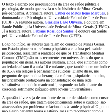
O texto é escrito por pesquisadores da área de saúde pública e
psicologia, de modo que revela o selo histórico de Minas Gerais
pós-pandemia. A primeira autora,
Esther de Matos Ireno Marques
, é
doutoranda em Psicologia na Universidade Federal de Juiz de Fora
(UFJF). A segunda autora,
Graziella Lage Oliveira
, é doutora em
Saúde Pública pela Universidade Federal de Minas Gerais (UFMG).
Já a terceira autora,
Fabiane Rossi dos Santos
, é doutora em Saúde
pela Universidade Federal de Juiz de Fora (UFJF).
Logo no início, as autores que falam do coração de Minas Gerais,
um Estado pioneiro na reforma psiquiátrica e na luta pela saúde
psicossocial, ressaltam a realidade de que os Transtornos Mentais
Comuns (TMC) são mais recorrentes em universitários do que na
população em geral. As autoras ilustram, ainda, que sintomas como
ansiedade afetam 6 a cada 10 estudantes, que também tem um índice
de 8,5% em relação à pensamentos suicidas. Diante disso, me
pergunto: de que modo a herança da reforma psiquiátrica mineira,
historicamente protagonista na consolidação de uma rede
substitutiva ao modelo manicomial, responde ou falha diante do
crescente sofrimento psíquico entre jovens universitários?
A questão talvez seja de uma lente de maior densidade: como cursos
da área da saúde, que tratam especificamente sobre o cuidado, são
atravessados por problemas relacionados à saúde psíquica? O ponto
não é escolher entre teoria e estágio, mas sim reconhecer como a