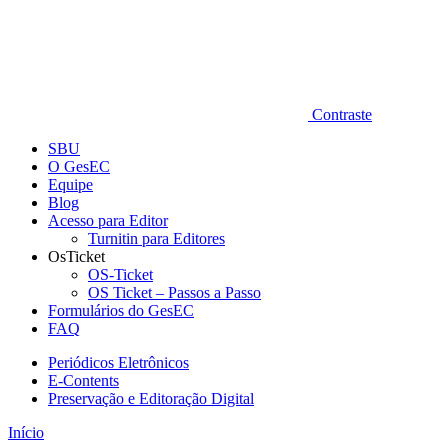
Contraste
SBU
O GesEC
Equipe
Blog
Acesso para Editor
Turnitin para Editores
OsTicket
OS-Ticket
OS Ticket – Passos a Passo
Formulários do GesEC
FAQ
Periódicos Eletrônicos
E-Contents
Preservação e Editoração Digital
Início