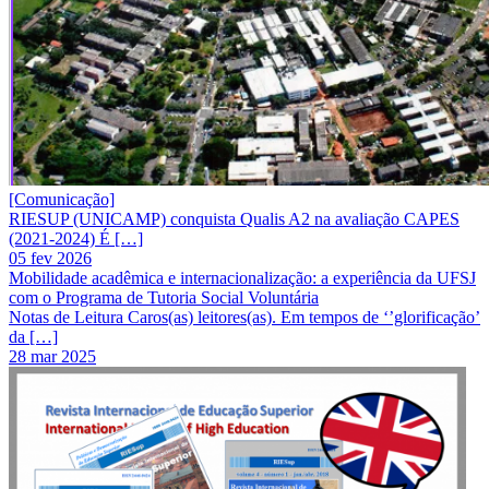
[Comunicação]
RIESUP (UNICAMP) conquista Qualis A2 na avaliação CAPES
(2021-2024) É […]
05 fev 2026
Mobilidade acadêmica e internacionalização: a experiência da UFSJ
com o Programa de Tutoria Social Voluntária
Notas de Leitura Caros(as) leitores(as). Em tempos de ‘’glorificação’
da […]
28 mar 2025