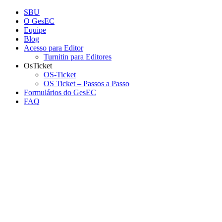
Conteúdo principal
Menu principal
Rodapé
SBU
O GesEC
Equipe
Blog
Acesso para Editor
Turnitin para Editores
OsTicket
OS-Ticket
OS Ticket – Passos a Passo
Formulários do GesEC
FAQ
Aumentar fonte
Diminuir fonte