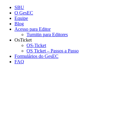
Conteúdo principal
Menu principal
Rodapé
SBU
O GesEC
Equipe
Blog
Acesso para Editor
Turnitin para Editores
OsTicket
OS-Ticket
OS Ticket – Passos a Passo
Formulários do GesEC
FAQ
Aumentar fonte
Diminuir fonte