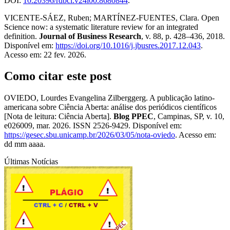
DOI:
10.20396/rdbci.v24i00.8680844
.
VICENTE-SÁEZ, Ruben; MARTÍNEZ-FUENTES, Clara. Open
Science now: a systematic literature review for an integrated
definition.
Journal of Business Research
, v. 88, p. 428–436, 2018.
Disponível em:
https://doi.org/10.1016/j.jbusres.2017.12.043
.
Acesso em: 22 fev. 2026.
Como citar este post
OVIEDO, Lourdes Evangelina Zilberggerg. A publicação latino-
americana sobre Ciência Aberta: análise dos periódicos científicos
[Nota de leitura: Ciência Aberta].
Blog PPEC
, Campinas, SP, v. 10,
e026009, mar. 2026. ISSN 2526-9429. Disponível em:
https://gesec.sbu.unicamp.br/2026/03/05/nota-oviedo
. Acesso em:
dd mm aaaa.
Últimas Notícias