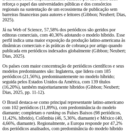
reforça o papel das universidades públicas e dos consórcios
regionais na sustentação de um ecossistema de publicação sem
barreiras financeiras para autores e leitores (Gibbon; Neubert; Dias,
2025).
Já na Web of Science, 57,58% dos periódicos são geridos por
editoras comerciais, com 40,36% adotando o modelo híbrido. Esse
perfil indica uma maior exposição da produção latino-americana às
dinâmicas comerciais e às práticas de cobrança por artigo quando
publicada em periódicos indexados globalmente (Gibbon; Neubert;
Dias, 2025).
Os países com maior concentração de periódicos científicos e seus
modelos predominantes são: Inglaterra, que lidera com 185
periódicos (21,56%), predominantemente no modelo híbrido;
seguida pelos Estados Unidos da América, com 139 títulos
(16,20%), também majoritariamente híbridos (Gibbon; Neubert;
Dias, 2025, pp. 11-12).
O Brasil destaca-se como principal representante latino-americano
com 102 periódicos (11,89%), com predominância do modelo
diamante; completam o
ranking
os Países Baixos (98 periódicos,
11,42%, híbrido), Colômbia (46, 5,36%, diamante) e México (40,
4,66%, diamante). Regionalmente, a Europa responde por 47,2%
dos periódicos analisados, com predominância do modelo híbrido