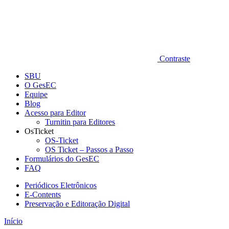
Contraste
SBU
O GesEC
Equipe
Blog
Acesso para Editor
Turnitin para Editores
OsTicket
OS-Ticket
OS Ticket – Passos a Passo
Formulários do GesEC
FAQ
Periódicos Eletrônicos
E-Contents
Preservação e Editoração Digital
Início