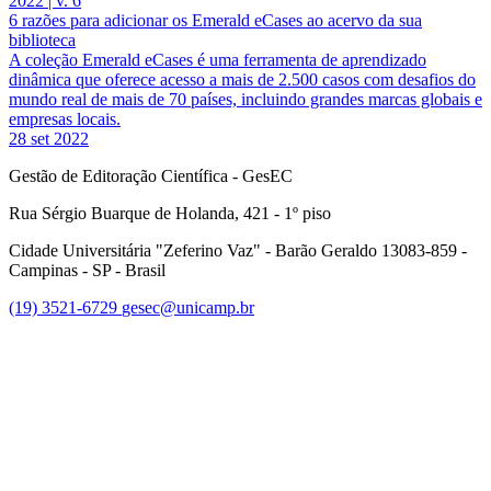
2022 | v. 6
6 razões para adicionar os Emerald eCases ao acervo da sua
biblioteca
A coleção Emerald eCases é uma ferramenta de aprendizado
dinâmica que oferece acesso a mais de 2.500 casos com desafios do
mundo real de mais de 70 países, incluindo grandes marcas globais e
empresas locais.
28 set 2022
Gestão de Editoração Científica - GesEC
Rua Sérgio Buarque de Holanda, 421 - 1º piso
Cidade Universitária "Zeferino Vaz" - Barão Geraldo 13083-859 -
Campinas - SP - Brasil
(19) 3521-6729
gesec@unicamp.br
Link para o Facebook