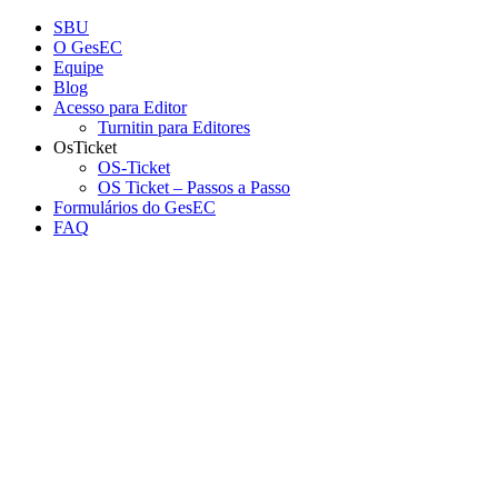
Conteúdo principal
Menu principal
Rodapé
SBU
O GesEC
Equipe
Blog
Acesso para Editor
Turnitin para Editores
OsTicket
OS-Ticket
OS Ticket – Passos a Passo
Formulários do GesEC
FAQ
Aumentar fonte
Diminuir fonte