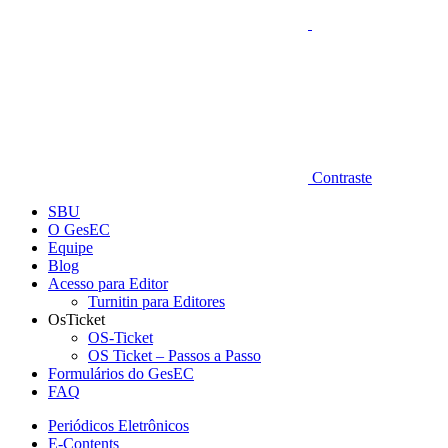
Contraste
SBU
O GesEC
Equipe
Blog
Acesso para Editor
Turnitin para Editores
OsTicket
OS-Ticket
OS Ticket – Passos a Passo
Formulários do GesEC
FAQ
Periódicos Eletrônicos
E-Contents