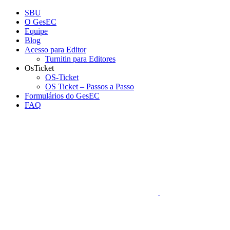
Conteúdo principal
Menu principal
Rodapé
SBU
O GesEC
Equipe
Blog
Acesso para Editor
Turnitin para Editores
OsTicket
OS-Ticket
OS Ticket – Passos a Passo
Formulários do GesEC
FAQ
Aumentar fonte