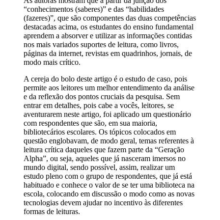
As autoras mostram que a partir da junção dos
“conhecimentos (saberes)” e das “habilidades
(fazeres)”, que são componentes das duas competências
destacadas acima, os estudantes do ensino fundamental
aprendem a absorver e utilizar as informações contidas
nos mais variados suportes de leitura, como livros,
páginas da internet, revistas em quadrinhos, jornais, de
modo mais crítico.
A cereja do bolo deste artigo é o estudo de caso, pois
permite aos leitores um melhor entendimento da análise
e da reflexão dos pontos cruciais da pesquisa. Sem
entrar em detalhes, pois cabe a vocês, leitores, se
aventurarem neste artigo, foi aplicado um questionário
com respondentes que são, em sua maioria,
bibliotecários escolares. Os tópicos colocados em
questão englobavam, de modo geral, temas referentes à
leitura crítica daqueles que fazem parte da “Geração
Alpha”, ou seja, aqueles que já nasceram imersos no
mundo digital, sendo possível, assim, realizar um
estudo pleno com o grupo de respondentes, que já está
habituado e conhece o valor de se ter uma biblioteca na
escola, colocando em discussão o modo como as novas
tecnologias devem ajudar no incentivo às diferentes
formas de leituras.