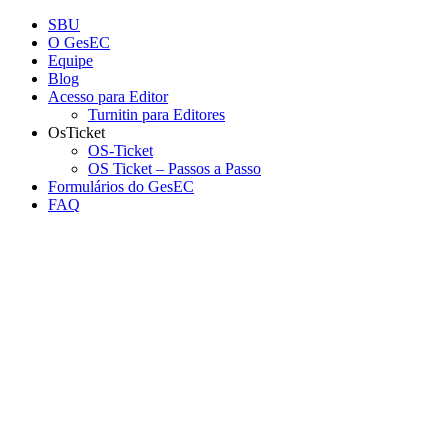
Conteúdo principal
Menu principal
Rodapé
SBU
O GesEC
Equipe
Blog
Acesso para Editor
Turnitin para Editores
OsTicket
OS-Ticket
OS Ticket – Passos a Passo
Formulários do GesEC
FAQ
Aumentar fonte
Diminuir fonte