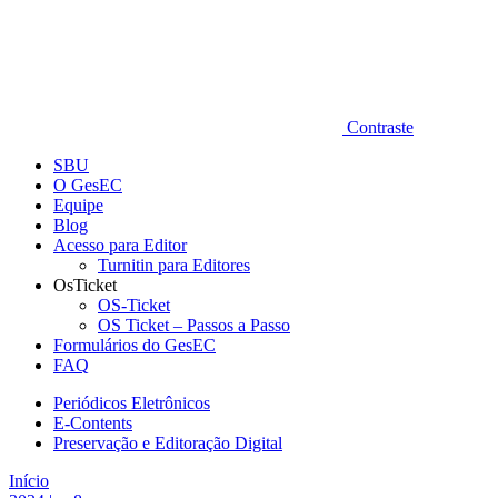
Contraste
SBU
O GesEC
Equipe
Blog
Acesso para Editor
Turnitin para Editores
OsTicket
OS-Ticket
OS Ticket – Passos a Passo
Formulários do GesEC
FAQ
Periódicos Eletrônicos
E-Contents
Preservação e Editoração Digital
Início