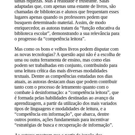
tantas riquezas. Mas a realidade é frustrante. Salas
adaptadas que, com apenas uma estante de livros, são
chamadas de bibliotecas e alunos que frequentam esses
lugares apenas quando os professores pedem que
busquem determinado material. Assim, de modo
enriquecedor, as autoras tratam da “função educativa da
biblioteca escolar”, demonstrando a sua relevância para
o progresso da “competência leitora”.
Mas como os bons e velhos livros podem disputar com
as novas tecnologias? A questão aqui não é a escolha de
uma ou outra ferramenta de ensino, mas como elas
podem ser trabalhadas em conjunto, contribuindo para
uma leitura crítica das mais diversas modalidades
textuais. Dentre as competências estudadas nos dias
atuais, as autoras destacam duas que podem contribuir
tanto com o processo de letramento quanto com o
combate à desinformação: a “competência leitora”, que
é formada pelas habilidades destinadas ao avanço da
aprendizagem, a partir da utilização dos mais variados
tipos de linguagens e modalidades de leitura, e a
“competência em informação”, que abarca, dentre
outros pontos, ações fundamentais para incentivar
“estratégias de busca e recuperação de informação”.