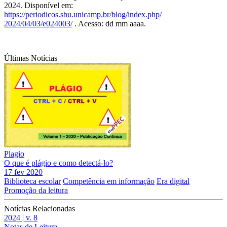
2024. Disponível em:
https://periodicos.sbu.unicamp.br/blog/index.php/
2024/04/03/e024003/
. Acesso: dd mm aaaa.
Últimas Notícias
Plagio
O que é plágio e como detectá-lo?
17 fev 2020
Biblioteca escolar
Competência em informação
Era digital
Promoção da leitura
Notícias Relacionadas
2024 | v. 8
Notas de Leitura