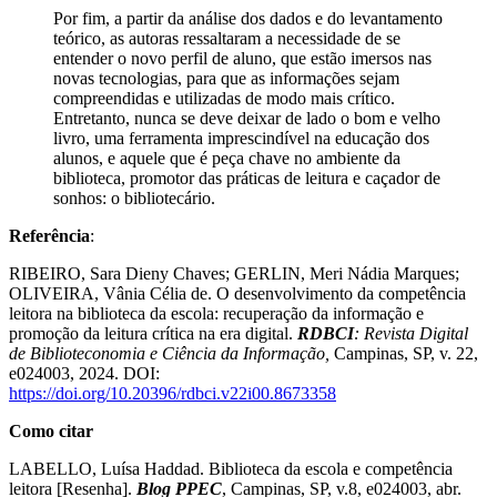
Por fim, a partir da análise dos dados e do levantamento
teórico, as autoras ressaltaram a necessidade de se
entender o novo perfil de aluno, que estão imersos nas
novas tecnologias, para que as informações sejam
compreendidas e utilizadas de modo mais crítico.
Entretanto, nunca se deve deixar de lado o bom e velho
livro, uma ferramenta imprescindível na educação dos
alunos, e aquele que é peça chave no ambiente da
biblioteca, promotor das práticas de leitura e caçador de
sonhos: o bibliotecário.
Referência
:
RIBEIRO, Sara Dieny Chaves; GERLIN, Meri Nádia Marques;
OLIVEIRA, Vânia Célia de. O desenvolvimento da competência
leitora na biblioteca da escola: recuperação da informação e
promoção da leitura crítica na era digital.
RDBCI
: Revista Digital
de Biblioteconomia e Ciência da Informação,
Campinas, SP, v. 22,
e024003, 2024. DOI:
https://doi.org/10.20396/rdbci.v22i00.8673358
Como citar
LABELLO, Luísa Haddad. Biblioteca da escola e competência
leitora [Resenha].
Blog PPEC
, Campinas, SP, v.8, e024003, abr.