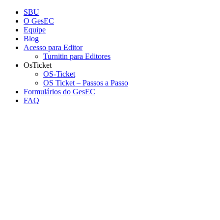
Conteúdo principal
Menu principal
Rodapé
SBU
O GesEC
Equipe
Blog
Acesso para Editor
Turnitin para Editores
OsTicket
OS-Ticket
OS Ticket – Passos a Passo
Formulários do GesEC
FAQ
Aumentar fonte
Diminuir fonte