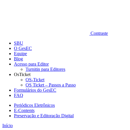
Contraste
SBU
O GesEC
Equipe
Blog
Acesso para Editor
Turnitin para Editores
OsTicket
OS-Ticket
OS Ticket – Passos a Passo
Formulários do GesEC
FAQ
Periódicos Eletrônicos
E-Contents
Preservação e Editoração Digital
Início