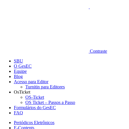
Contraste
SBU
O GesEC
Equipe
Blog
Acesso para Editor
Turnitin para Editores
OsTicket
OS-Ticket
OS Ticket – Passos a Passo
Formulários do GesEC
FAQ
Periódicos Eletrônicos
E-Contents