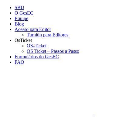
Conteúdo principal
Menu principal
Rodapé
SBU
O GesEC
Equipe
Blog
Acesso para Editor
Turnitin para Editores
OsTicket
OS-Ticket
OS Ticket – Passos a Passo
Formulários do GesEC
FAQ
Aumentar fonte