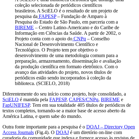
coleção selecionada de periódicos científicos
brasileiros. A SciELO é o resultado de um projeto de
pesquisa da
FAPESP
– Fundação de Amparo à
Pesquisa do Estado de São Paulo, em parceria com a
BIREME
– Centro Latino-Americano e do Caribe de
Informação em Ciências da Saúde. A partir de 2002, o
Projeto conta com o apoio do
CNPq
– Conselho
Nacional de Desenvolvimento Científico e
Tecnológico. O Projeto tem por objetivo o
desenvolvimento de uma metodologia comum para a
preparação, armazenamento, disseminação e avaliação
da produção científica em formato eletrônico. Com o
avanço das atividades do projeto, novos títulos de
periódicos estão sendo incorporados à coleção da
biblioteca. (SCIELO, 2018)
Diferentemente do seu início como projeto, hoje consolidado, a
SciELO
é mantida pela
FAPESP
,
CAPES/CNPq
,
BIREME
e
FapUNIFESP
. Tem em sua totalidade 405 títulos de periódicos de
textos completos, tornando-se a maior base de acesso aberto da
América Latina, e quem sabe do mundo.
Outra fonte importante para a pesquisa é o
DOAJ – Directory Open
Access Journals
(Fig.4). O
DOAJ
é um diretório on-line com
curadoria da comunidade que indexa e fornece acesso às revistas de