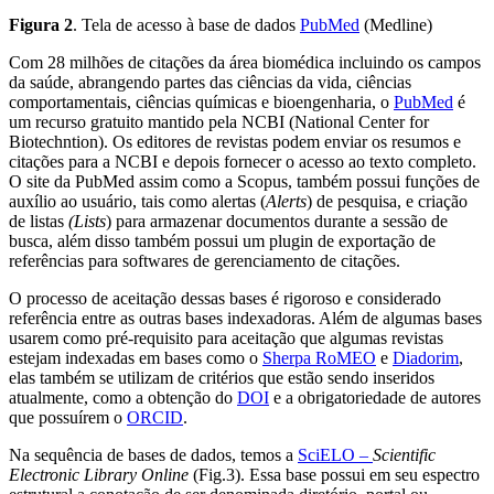
Figura 2
. Tela de acesso à base de dados
PubMed
(Medline)
Com 28 milhões de citações da área biomédica incluindo os campos
da saúde, abrangendo partes das ciências da vida, ciências
comportamentais, ciências químicas e bioengenharia, o
PubMed
é
um recurso gratuito mantido pela NCBI (National Center for
Biotechntion). Os editores de revistas podem enviar os resumos e
citações para a NCBI e depois fornecer o acesso ao texto completo.
O site da PubMed assim como a Scopus, também possui funções de
auxílio ao usuário, tais como
alertas (
Alerts
) de pesquisa
,
e criação
de listas
(Lists
) para armazenar documentos durante a sessão de
busca
, além disso também possui um plugin de exportação de
referências para softwares de gerenciamento de citações.
O processo de aceitação dessas bases é rigoroso e considerado
referência entre as outras bases indexadoras. Além de algumas bases
usarem como pré-requisito para aceitação que algumas revistas
estejam indexadas em bases como o
Sherpa RoMEO
e
Diadorim
,
elas também se utilizam de critérios que estão sendo inseridos
atualmente, como a obtenção do
DOI
e a obrigatoriedade de autores
que possuírem o
ORCID
.
Na sequência de bases de dados, temos a
SciELO –
Scientific
Electronic Library Online
(Fig.3). Essa base possui em seu espectro