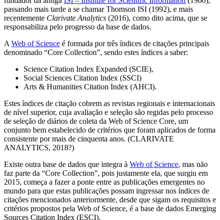
fundador da antiga
ISI – Institute for Scientific Information
(1960),
passando mais tarde a se chamar Thomson ISI (1992), e mais
recentemente
Clarivate Analytics
(2016), como dito acima, que se
responsabiliza pelo progresso da base de dados.
A
Web of Science
é formada por três índices de citações principais
denominado “Core Collection”, sendo estes índices a saber:
Science Citation Index Expanded (SCIE),
Social Sciences Citation Index (SSCI)
Arts & Humanities Citation Index (AHCI).
Estes índices de citação cobrem as revistas regionais e internacionais
de nível superior, cuja avaliação e seleção são regidas pelo processo
de seleção de diários de coleta da Web of Science Core, um
conjunto bem estabelecido de critérios que foram aplicados de forma
consistente por mais de cinquenta anos. (CLARIVATE
ANALYTICS, 2018?)
Existe outra base de dados que integra à
Web of Science
, mas não
faz parte da “Core Collection”, pois justamente ela, que surgiu em
2015, começa a fazer a ponte entre as publicações emergentes no
mundo para que estas publicações possam ingressar nos índices de
citações mencionados anteriormente, desde que sigam os requisitos e
critérios propostos pela Web of Science, é a base de dados Emerging
Sources Citation Index (ESCI).