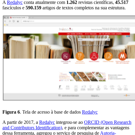
A
Redalyc
conta atualmente com
1.262
revistas científicas,
45.517
fascículos e
590.159
artigos de textos completos na sua estrutura.
Figura 6
. Tela de acesso à base de dados
Redalyc
A partir de 2017, a
Redalyc
integrou-se ao
ORCID (Open Research
and Contributors Identification)
, e para complementar as vantagens
dessa ferramenta, agregou o serviço de pesquisa de
Autoria-