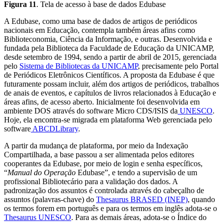
Figura 11
. Tela de acesso à base de dados Edubase
A Edubase, como uma base de dados de artigos de periódicos
nacionais em Educação, contempla também áreas afins como
Biblioteconomia, Ciência da Informação, e outras. Desenvolvida e
fundada pela Biblioteca da Faculdade de Educação da UNICAMP,
desde setembro de 1994, sendo a partir de abril de 2015, gerenciada
pelo
Sistema de Bibliotecas da UNICAMP
, precisamente pelo Portal
de Periódicos Eletrônicos Científicos. A proposta da Edubase é que
futuramente possam incluir, além dos artigos de periódicos, trabalhos
de anais de eventos, e capítulos de livros relacionados à Educação e
áreas afins, de acesso aberto. Inicialmente foi desenvolvida em
ambiente DOS através do software Micro CDS/ISIS da
UNESCO
.
Hoje, ela encontra-se migrada em plataforma Web gerenciada pelo
software
ABCDLibrary
.
A partir da mudança de plataforma, por meio da Indexação
Compartilhada, a base passou a ser alimentada pelos editores
cooperantes da Edubase, por meio de login e senha específicos,
“
Manual do Operação
Edubase”, e tendo a supervisão de um
profissional Bibliotecário para a validação dos dados. A
padronização dos assuntos é controlada através do cabeçalho de
assuntos (palavras-chave) do
Thesaurus BRASED (INEP)
, quando
os termos forem em português e para os termos em inglês adota-se o
Thesaurus UNESCO
. Para as demais áreas, adota-se o Índice do