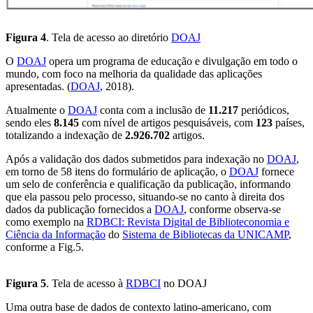
Figura 4
. Tela de acesso ao diretório
DOAJ
O
DOAJ
opera um programa de educação e divulgação em todo o
mundo, com foco na melhoria da qualidade das aplicações
apresentadas. (
DOAJ
, 2018).
Atualmente o
DOAJ
conta com a inclusão de
11.217
periódicos,
sendo eles
8.145
com nível de artigos pesquisáveis, com
123
países,
totalizando a indexação de
2.926.702
artigos.
Após a validação dos dados submetidos para indexação no
DOAJ
,
em torno de 58 itens do formulário de aplicação, o
DOAJ
fornece
um selo de conferência e qualificação da publicação, informando
que ela passou pelo processo, situando-se no canto à direita dos
dados da publicação fornecidos a
DOAJ
, conforme observa-se
como exemplo na
RDBCI: Revista Digital de Biblioteconomia e
Ciência da Informação
do
Sistema de Bibliotecas da UNICAMP
,
conforme a Fig.5.
Figura 5
. Tela de acesso à
RDBCI
no DOAJ
Uma outra base de dados de contexto latino-americano, com