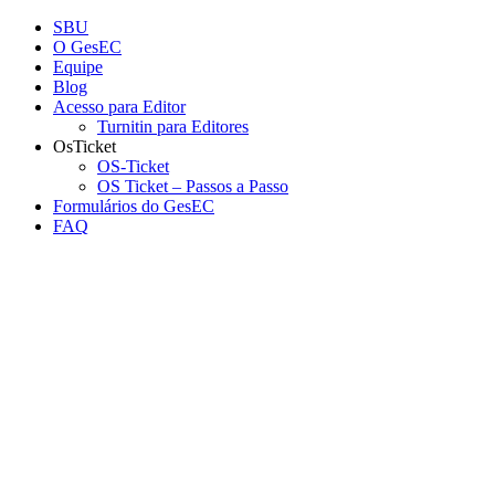
Conteúdo principal
Menu principal
Rodapé
SBU
O GesEC
Equipe
Blog
Acesso para Editor
Turnitin para Editores
OsTicket
OS-Ticket
OS Ticket – Passos a Passo
Formulários do GesEC
FAQ
Aumentar fonte
Diminuir fonte