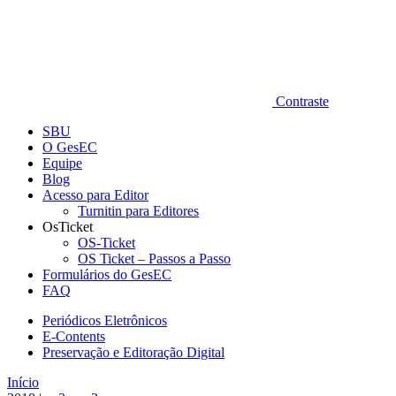
Contraste
SBU
O GesEC
Equipe
Blog
Acesso para Editor
Turnitin para Editores
OsTicket
OS-Ticket
OS Ticket – Passos a Passo
Formulários do GesEC
FAQ
Periódicos Eletrônicos
E-Contents
Preservação e Editoração Digital
Início