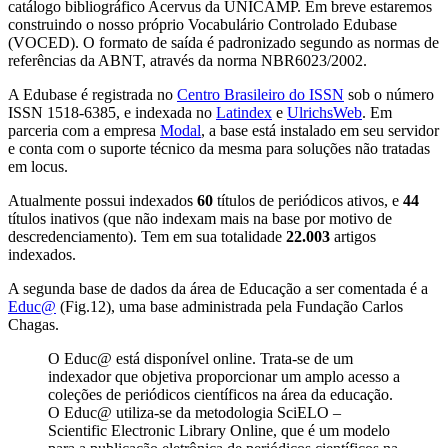
catálogo bibliográfico Acervus da UNICAMP. Em breve estaremos
construindo o nosso próprio Vocabulário Controlado Edubase
(VOCED). O formato de saída é padronizado segundo as normas de
referências da ABNT, através da norma NBR6023/2002.
A Edubase é registrada no
Centro Brasileiro do ISSN
sob o número
ISSN 1518-6385, e indexada no
Latindex
e
UlrichsWeb
. Em
parceria com a empresa
Modal
, a base está instalado em seu servidor
e conta com o suporte técnico da mesma para soluções não tratadas
em locus.
Atualmente possui indexados
60
títulos de periódicos ativos, e
44
títulos inativos (que não indexam mais na base por motivo de
descredenciamento). Tem em sua totalidade
22.003
artigos
indexados.
A segunda base de dados da área de Educação a ser comentada é a
Educ@
(Fig.12), uma base administrada pela Fundação Carlos
Chagas.
O Educ@ está disponível online. Trata-se de um
indexador que objetiva proporcionar um amplo acesso a
coleções de periódicos científicos na área da educação.
O Educ@ utiliza-se da metodologia SciELO –
Scientific Electronic Library Online, que é um modelo