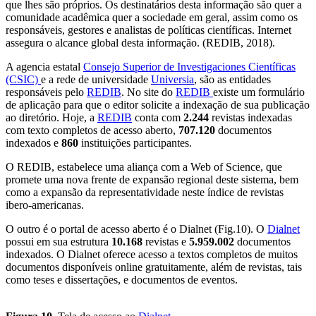
que lhes são próprios. Os destinatários desta informação são quer a
comunidade acadêmica quer a sociedade em geral, assim como os
responsáveis, gestores e analistas de políticas científicas. Internet
assegura o alcance global desta informação. (REDIB, 2018).
A agencia estatal
Consejo Superior de Investigaciones Científicas
(CSIC)
e a rede de universidade
Universia
, são as entidades
responsáveis pelo
REDIB
. No site do
REDIB
existe um formulário
de aplicação para que o editor solicite a indexação de sua publicação
ao diretório. Hoje, a
REDIB
conta com
2.244
revistas indexadas
com texto completos de acesso aberto,
707.120
documentos
indexados e
860
instituições participantes.
O REDIB, estabelece uma aliança com a Web of Science, que
promete uma nova frente de expansão regional deste sistema, bem
como a expansão da representatividade neste índice de revistas
ibero-americanas.
O outro é o portal de acesso aberto é o Dialnet (Fig.10). O
Dialnet
possui em sua estrutura
10.168
revistas e
5.959.002
documentos
indexados. O Dialnet oferece acesso a textos completos de muitos
documentos disponíveis online gratuitamente, além de revistas, tais
como teses e dissertações, e documentos de eventos.