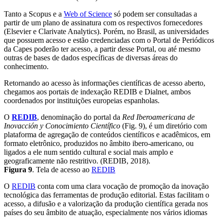
Tanto a Scopus e a
Web of Science
só podem ser consultadas a
partir de um plano de assinatura com os respectivos fornecedores
(Elsevier e Clarivate Analytics). Porém, no Brasil, as universidades
que possuem acesso e estão credenciadas com o Portal de Periódicos
da Capes poderão ter acesso, a partir desse Portal, ou até mesmo
outras de bases de dados específicas de diversas áreas do
conhecimento.
Retornando ao acesso às informações científicas de acesso aberto,
chegamos aos portais de indexação REDIB e Dialnet, ambos
coordenados por instituições europeias espanholas.
O
REDIB
, denominação do portal da
Red Iberoamericana de
Inovacción y Conocimiento Científico
(Fig. 9), é um diretório com
plataforma de agregação de conteúdos científicos e acadêmicos, em
formato eletrônico, produzidos no âmbito ibero-americano, ou
ligados a ele num sentido cultural e social mais amplo e
geograficamente não restritivo. (REDIB, 2018).
Figura 9
. Tela de acesso ao
REDIB
O
REDIB
conta com uma clara vocação de promoção da inovação
tecnológica das ferramentas de produção editorial. Estas facilitam o
acesso, a difusão e a valorização da produção científica gerada nos
países do seu âmbito de atuação, especialmente nos vários idiomas