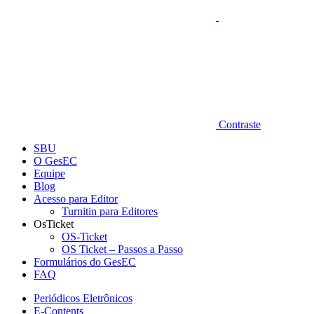
Contraste
SBU
O GesEC
Equipe
Blog
Acesso para Editor
Turnitin para Editores
OsTicket
OS-Ticket
OS Ticket – Passos a Passo
Formulários do GesEC
FAQ
Periódicos Eletrônicos
E-Contents