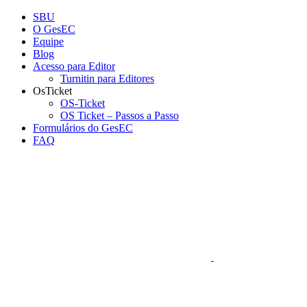
Conteúdo principal
Menu principal
Rodapé
SBU
O GesEC
Equipe
Blog
Acesso para Editor
Turnitin para Editores
OsTicket
OS-Ticket
OS Ticket – Passos a Passo
Formulários do GesEC
FAQ
Aumentar fonte