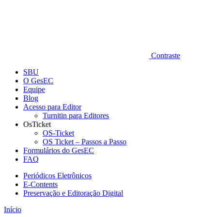
Contraste
SBU
O GesEC
Equipe
Blog
Acesso para Editor
Turnitin para Editores
OsTicket
OS-Ticket
OS Ticket – Passos a Passo
Formulários do GesEC
FAQ
Periódicos Eletrônicos
E-Contents
Preservação e Editoração Digital
Início