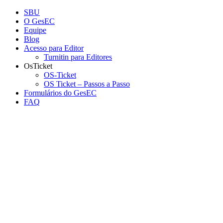
Conteúdo principal
Menu principal
Rodapé
SBU
O GesEC
Equipe
Blog
Acesso para Editor
Turnitin para Editores
OsTicket
OS-Ticket
OS Ticket – Passos a Passo
Formulários do GesEC
FAQ
Aumentar fonte
Diminuir fonte