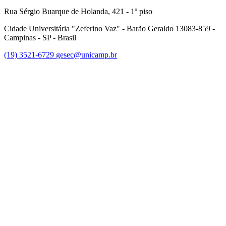
Rua Sérgio Buarque de Holanda, 421 - 1º piso
Cidade Universitária "Zeferino Vaz" - Barão Geraldo 13083-859 -
Campinas - SP - Brasil
(19) 3521-6729
gesec@unicamp.br
Link para o Facebook
Link para o Linkedin
Link para o Youtube