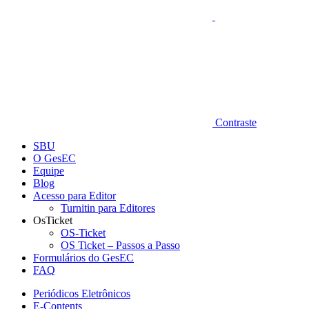
Contraste
SBU
O GesEC
Equipe
Blog
Acesso para Editor
Turnitin para Editores
OsTicket
OS-Ticket
OS Ticket – Passos a Passo
Formulários do GesEC
FAQ
Periódicos Eletrônicos
E-Contents