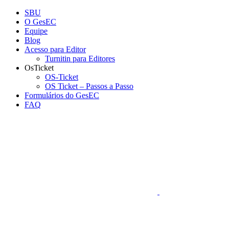
Conteúdo principal
Menu principal
Rodapé
SBU
O GesEC
Equipe
Blog
Acesso para Editor
Turnitin para Editores
OsTicket
OS-Ticket
OS Ticket – Passos a Passo
Formulários do GesEC
FAQ
Aumentar fonte