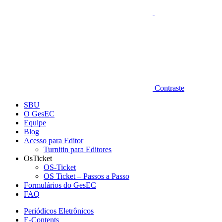
Contraste
SBU
O GesEC
Equipe
Blog
Acesso para Editor
Turnitin para Editores
OsTicket
OS-Ticket
OS Ticket – Passos a Passo
Formulários do GesEC
FAQ
Periódicos Eletrônicos
E-Contents