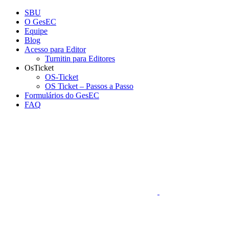
Conteúdo principal
Menu principal
Rodapé
SBU
O GesEC
Equipe
Blog
Acesso para Editor
Turnitin para Editores
OsTicket
OS-Ticket
OS Ticket – Passos a Passo
Formulários do GesEC
FAQ
Aumentar fonte