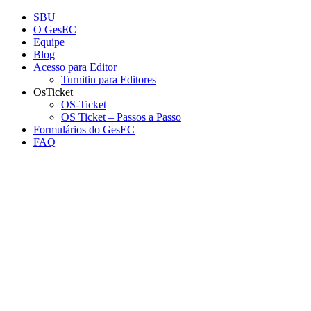
Conteúdo principal
Menu principal
Rodapé
SBU
O GesEC
Equipe
Blog
Acesso para Editor
Turnitin para Editores
OsTicket
OS-Ticket
OS Ticket – Passos a Passo
Formulários do GesEC
FAQ
Aumentar fonte
Diminuir fonte