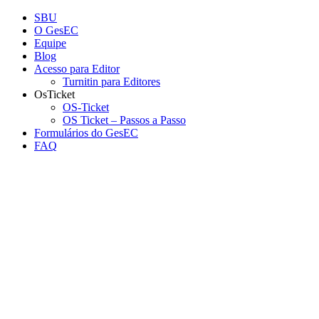
Conteúdo principal
Menu principal
Rodapé
SBU
O GesEC
Equipe
Blog
Acesso para Editor
Turnitin para Editores
OsTicket
OS-Ticket
OS Ticket – Passos a Passo
Formulários do GesEC
FAQ
Aumentar fonte
Diminuir fonte