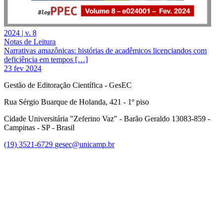
2024 | v. 8
Notas de Leitura
Narrativas amazônicas: histórias de acadêmicos licenciandos com
deficiência em tempos […]
23 fev 2024
Gestão de Editoração Científica - GesEC
Rua Sérgio Buarque de Holanda, 421 - 1º piso
Cidade Universitária "Zeferino Vaz" - Barão Geraldo 13083-859 -
Campinas - SP - Brasil
(19) 3521-6729
gesec@unicamp.br
Link para o Facebook