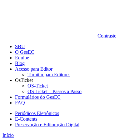
Contraste
SBU
O GesEC
Equipe
Blog
Acesso para Editor
Turnitin para Editores
OsTicket
OS-Ticket
OS Ticket – Passos a Passo
Formulários do GesEC
FAQ
Periódicos Eletrônicos
E-Contents
Preservação e Editoração Digital
Início