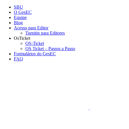
Conteúdo principal
Menu principal
Rodapé
SBU
O GesEC
Equipe
Blog
Acesso para Editor
Turnitin para Editores
OsTicket
OS-Ticket
OS Ticket – Passos a Passo
Formulários do GesEC
FAQ
Aumentar fonte