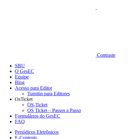
Contraste
SBU
O GesEC
Equipe
Blog
Acesso para Editor
Turnitin para Editores
OsTicket
OS-Ticket
OS Ticket – Passos a Passo
Formulários do GesEC
FAQ
Periódicos Eletrônicos
E-Contents