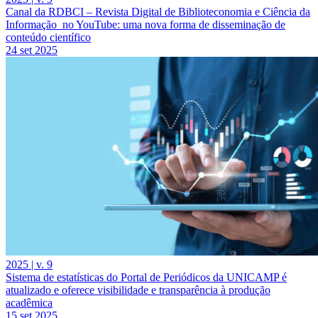
Canal da RDBCI – Revista Digital de Biblioteconomia e Ciência da
Informação no YouTube: uma nova forma de disseminação de
conteúdo científico
24 set 2025
2025 | v. 9
Sistema de estatísticas do Portal de Periódicos da UNICAMP é
atualizado e oferece visibilidade e transparência à produção
acadêmica
15 set 2025