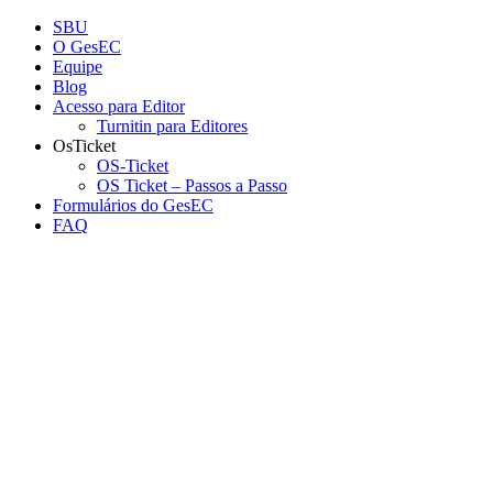
Conteúdo principal
Menu principal
Rodapé
SBU
O GesEC
Equipe
Blog
Acesso para Editor
Turnitin para Editores
OsTicket
OS-Ticket
OS Ticket – Passos a Passo
Formulários do GesEC
FAQ
Aumentar fonte
Diminuir fonte