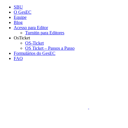
Conteúdo principal
Menu principal
Rodapé
SBU
O GesEC
Equipe
Blog
Acesso para Editor
Turnitin para Editores
OsTicket
OS-Ticket
OS Ticket – Passos a Passo
Formulários do GesEC
FAQ
Aumentar fonte