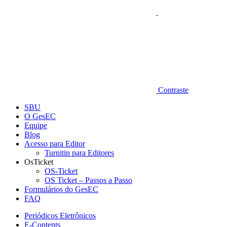
Contraste
SBU
O GesEC
Equipe
Blog
Acesso para Editor
Turnitin para Editores
OsTicket
OS-Ticket
OS Ticket – Passos a Passo
Formulários do GesEC
FAQ
Periódicos Eletrônicos
E-Contents