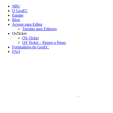
Conteúdo principal
Menu principal
Rodapé
SBU
O GesEC
Equipe
Blog
Acesso para Editor
Turnitin para Editores
OsTicket
OS-Ticket
OS Ticket – Passos a Passo
Formulários do GesEC
FAQ
Aumentar fonte