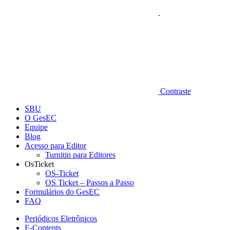
Contraste
SBU
O GesEC
Equipe
Blog
Acesso para Editor
Turnitin para Editores
OsTicket
OS-Ticket
OS Ticket – Passos a Passo
Formulários do GesEC
FAQ
Periódicos Eletrônicos
E-Contents