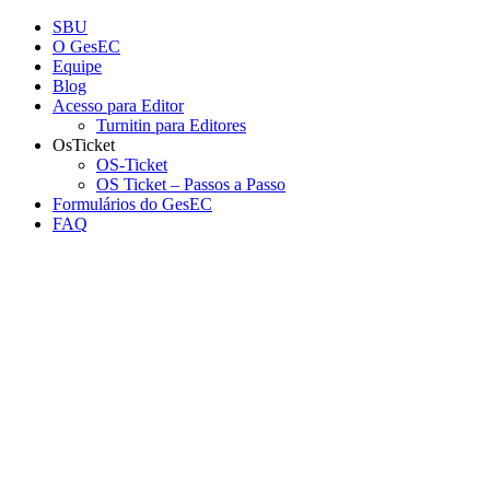
Conteúdo principal
Menu principal
Rodapé
SBU
O GesEC
Equipe
Blog
Acesso para Editor
Turnitin para Editores
OsTicket
OS-Ticket
OS Ticket – Passos a Passo
Formulários do GesEC
FAQ
Aumentar fonte
Diminuir fonte