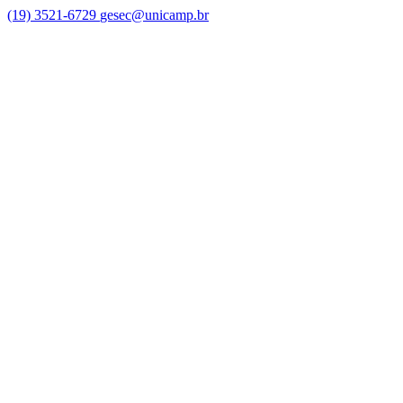
(19) 3521-6729
gesec@unicamp.br
Link para o Facebook
Link para o Linkedin
Link para o Youtube