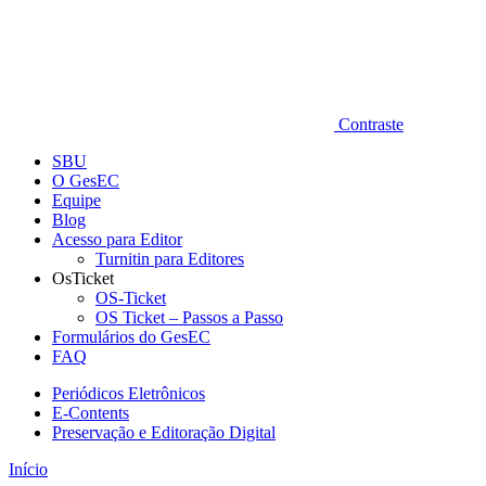
Contraste
SBU
O GesEC
Equipe
Blog
Acesso para Editor
Turnitin para Editores
OsTicket
OS-Ticket
OS Ticket – Passos a Passo
Formulários do GesEC
FAQ
Periódicos Eletrônicos
E-Contents
Preservação e Editoração Digital
Início