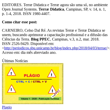
EDITORES. Terræ Didatica e Terræ agora são uma só, no ambiente
Open Journal Systems.
Terræ Didatica
, Campinas, SP, v. 14, n. 1,
p. 1-4, 2018. ISSN 1980-4407.
Como citar esse post:
CARNEIRO, Celso Dal Ré. As revistas Terræ e Terræ Didatica se
unem, buscando aprimorar a capacitação profissional e a difusão das
Ciências da Terra.
Blog PPEC
, Campinas, v.3, n.2, mar. 2018.
ISSN 2526-9429. Disponível em:
<
http://periodicos.sbu.unicamp.br/blog/index.php/2018/04/03/terrae/
>
Acesso em: dia mês abreviado ano.
Últimas Notícias
Plagio