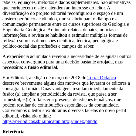
tabelas, equações, métodos e dados suplementares. São alternativas
que enriquecem o site e atendem ao interesse do leitor. A
diversificação do projeto editorial reconfigurou o espaço de um
austero periódico acadêmico, que se abriu para o diálogo e a
comunicação permanente entre os cursos superiores de Geologia e
Engenharia Geológica. Ao incluir relatos, debates, notícias e
informações, a revista se habilitou a estimular múltiplas formas de
reflexão sobre as dimensões científica, técnica, pedagógica e
político-social das profissões e campos do saber.
A experiência acumulada revelou a necessidade de se ajustar outros
aspectos, convergindo para uma decisão bastante arrojada, mas
necessária:
a fusão editorial
.
Em Editorial, a edição de março de 2018 de
Terræ Didatica
descreve brevemente alguns dos motivos que levaram os editores a
consagrar tal união. Duas vantagens resultam imediatamente da
fusão: (a) ampliar a periodicidade da revista, que passa a ser
trimestral; e (b) fortalecer a presença de edições temáticas, que
podem resultar de contribuições espontâneas da comunidade.
Convidamos o leitor a explorar as diversas facetas do novo perfil
editorial, visitando o link:
https://periodicos.sbu.unicamp.br/ojs/index.php/td
Referência