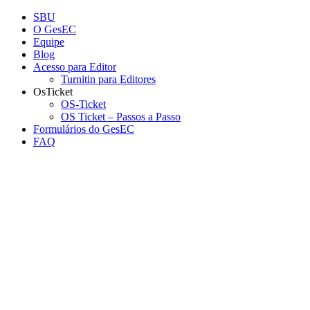
Conteúdo principal
Menu principal
Rodapé
SBU
O GesEC
Equipe
Blog
Acesso para Editor
Turnitin para Editores
OsTicket
OS-Ticket
OS Ticket – Passos a Passo
Formulários do GesEC
FAQ
Aumentar fonte
Diminuir fonte