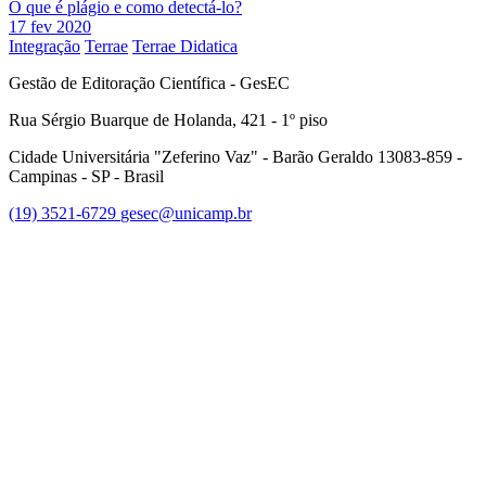
O que é plágio e como detectá-lo?
17 fev 2020
Integração
Terrae
Terrae Didatica
Gestão de Editoração Científica - GesEC
Rua Sérgio Buarque de Holanda, 421 - 1º piso
Cidade Universitária "Zeferino Vaz" - Barão Geraldo 13083-859 -
Campinas - SP - Brasil
(19) 3521-6729
gesec@unicamp.br
Link para o Facebook
Link para o Linkedin