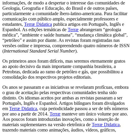
informações, de modo a despertar o interesse das comunidades de
Geologia, Geografia e Educação, do Brasil e de outros países,
particularmente a comunidade íbero-latino-americana. Para facilitar
comunicação com público amplo, especialmente professores e
estudantes,
Terræ Didatica
publica artigos em Português, Inglês e
Espanhol. As edições temáticas de
Terræ
abrangeram “geologia
médica”, “ambiente e saúde humana”, “mudança climática global”,
“petróleo” e assim por diante. As revistas foram registradas nas
versões online e impressa, compreendendo quatro números de ISSN
(
International Standard Serial Number
).
Os primeiros anos foram difíceis, mas seremos eternamente gratos
ao apoio decisivo da mais importante companhia brasileira, a
Petrobras, dedicada ao ramo de petróleo e gás, que possibilitou a
consolidação dos respectivos projetos editoriais.
Os anos se passaram e as iniciativas se revelaram profícuas, embora
o grau de aceitação pelas respectivas comunidades tenha sido
distinto. Os idiomas aceitos por ambas as revistas passaram a ser
Português, Inglês e Espanhol. Artigos bilíngues foram divulgados
em
Terræ Didatica
, cuja periodicidade passou a ser de três números
por ano a partir de 2014.
Terræ
manteve um único volume por ano.
Aos poucos foram introduzidas inovações, como a inserção de
materiais suplementares na versão eletrônica de
Terræ Didatica
,
trazendo materiais como animações, áudios, vídeos, gráficos,