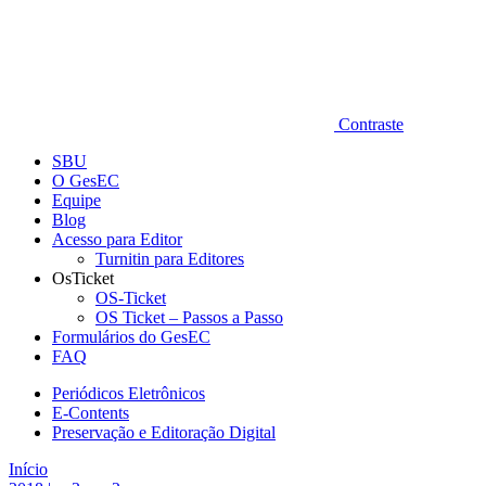
Contraste
SBU
O GesEC
Equipe
Blog
Acesso para Editor
Turnitin para Editores
OsTicket
OS-Ticket
OS Ticket – Passos a Passo
Formulários do GesEC
FAQ
Periódicos Eletrônicos
E-Contents
Preservação e Editoração Digital
Início