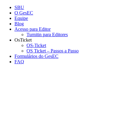
Conteúdo principal
Menu principal
Rodapé
SBU
O GesEC
Equipe
Blog
Acesso para Editor
Turnitin para Editores
OsTicket
OS-Ticket
OS Ticket – Passos a Passo
Formulários do GesEC
FAQ
Aumentar fonte
Diminuir fonte