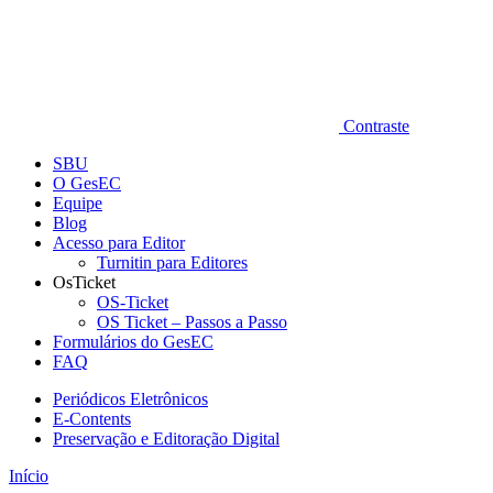
Contraste
SBU
O GesEC
Equipe
Blog
Acesso para Editor
Turnitin para Editores
OsTicket
OS-Ticket
OS Ticket – Passos a Passo
Formulários do GesEC
FAQ
Periódicos Eletrônicos
E-Contents
Preservação e Editoração Digital
Início