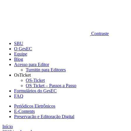
Contraste
SBU
O GesEC
Equipe
Blog
Acesso para Editor
Turnitin para Editores
OsTicket
OS-Ticket
OS Ticket – Passos a Passo
Formulários do GesEC
FAQ
Periódicos Eletrônicos
E-Contents
Preservação e Editoração Digital
Início