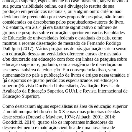
educação superior, especialmente no caso brasileiro, talvez devido à
sua pouca visibilidade online, ou à divulgação restrita de sua
produção em periódicos nacionais, ou a algum outro critério não
devidamente preenchido por esses grupos de pesquisa, não foram
consideradas ou descobertas pelos pesquisadores-autores do livro.
No entanto, em 2014 já era bastante significativo o número de
grupos de pesquisa sobre educação superior em várias Faculdades
de Educação de universidades federais e estaduais do país, como
mostrou a recente dissertação de mestrado de Fernando Rodrigo
Dall Igna (2017). Vários programas de pós-graduação stricto sensu
em educação dessas universidades oferecem cursos de mestrado
e/ou doutorado em educação com foco em linhas de pesquisa sobre
educação superior e, portanto, com a exigência de dissertação ou
tese nessa subárea da educação. Em consequência disso, vem
aumentando no país a publicação de livros e artigos nessa temática e
´já dispomos de quatro periódicos especializados em educação
superior (Revista Docência Universitária, Avaliação: Revista de
Avaliação da Educação Superior, GUAL e Revista Internacional de
Educação Superior).
Como destacaram alguns especialistas na área da educação superior
já no último quartel do século XX e nas duas primeiras décadas
deste século (Dressel e Mayhew, 1974; Altbach, 2001; 2014;
Goodchild, 2014), quatro são os importantes indicadores do
desenvolvimento e maturação científica de uma nova área de