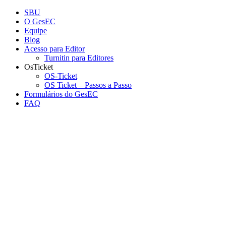
Conteúdo principal
Menu principal
Rodapé
SBU
O GesEC
Equipe
Blog
Acesso para Editor
Turnitin para Editores
OsTicket
OS-Ticket
OS Ticket – Passos a Passo
Formulários do GesEC
FAQ
Aumentar fonte
Diminuir fonte