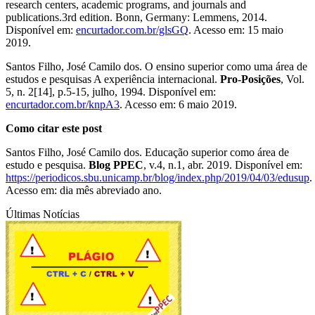
research centers, academic programs, and journals and
publications.3rd edition. Bonn, Germany: Lemmens, 2014.
Disponível em:
encurtador.com.br/glsGQ
. Acesso em: 15 maio
2019.
Santos Filho, José Camilo dos. O ensino superior como uma área de
estudos e pesquisas A experiência internacional.
Pro-Posições
, Vol.
5, n. 2[14], p.5-15, julho, 1994. Disponível em:
encurtador.com.br/knpA3
. Acesso em: 6 maio 2019.
Como citar este post
Santos Filho, José Camilo dos. Educação superior como área de
estudo e pesquisa.
Blog PPEC
, v.4, n.1, abr. 2019. Disponível em:
https://periodicos.sbu.unicamp.br/blog/index.php/2019/04/03/edusup
.
Acesso em: dia mês abreviado ano.
Últimas Notícias