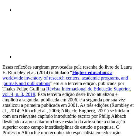
Compartilhar p
Essas reflexões surgiram provocadas pela resenha do livro de Laura
E. Rumbley et al. (2014) intitulado “
Higher education
: a
worldwide inventory of research centers, academic programs, and
journals and publications
” em sua terceira edição, publicada por
Thales Felipe Guill na
Revista Internacional de Educação Superior,
vol. 4, n. 3, 2018
. Esta terceira edição deste livro atualizou e
ampliou a segunda, publicada em 2006, e a segunda por sua vez
atualizou a primeira publicada em 2001. As três edições (Rumbley et
al., 2014; Altbach et al., 2006; Altbach; Engberg, 2001) se iniciam
com um relevante capítulo introdutório escrito por Philip Altbach
destinado a apresentar um breve estado da arte sobre a educação
superior como campo interdisciplinar de estudo e pesquisa. O
Professor Altbach é um reconhecido especialista em educação