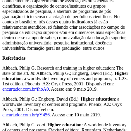
conhecimento: o aparecimento de associações ou sociedades
científicas, a organização de centros/institutos ou grupos
especializados de pesquisa, a abertura de programas de pós-
graduação stricto sensu e a criação de periódicos científicos. No
contexto brasileiro, três desses quatro indicadores já estão
relativamente atendidos, só faltando criar associações no campo de
pesquisa da educação superior e/ou em dimensões mais específicas
dentro desse campo de saber, como avaliação da educação superior,
administração universitária, pesquisa institucional, docência
universitária, formação geral na graduação, entre outros.
Referências
Altbach, Philip G. Research and training in higher education: The
state of the art.
In
: Altbach, Philip G.; Engberg, David (Ed.).
Higher
education
: a worldwide inventory of centers and programs, p. 1-23.
1rst edition. Phoenix, AZ: Oryx Press, 2001. Disponível em:
encurtador.com.br/fhoA0
. Acesso em: 9 maio 2019.
Altbach, Philip G.; Engberg, David (Ed.).
Higher education
: a
worldwide inventory of centers and programs. Phenix, AZ: Oryx
Press, 2001. Disponível em:
encurtador.com.br/pY456
. Acesso em: 10 maio 2019.
Altbach, Philip G.
et al
.
Higher education
: A worldwide inventory
of centers and programs (Revised edition). Rotterdam, Netherlands: