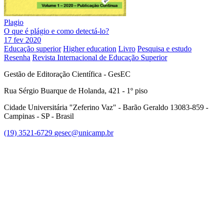
Plagio
O que é plágio e como detectá-lo?
17 fev 2020
Educação superior
Higher education
Livro
Pesquisa e estudo
Resenha
Revista Internacional de Educação Superior
Gestão de Editoração Científica - GesEC
Rua Sérgio Buarque de Holanda, 421 - 1º piso
Cidade Universitária "Zeferino Vaz" - Barão Geraldo 13083-859 -
Campinas - SP - Brasil
(19) 3521-6729
gesec@unicamp.br
Link para o Facebook
Link para o Linkedin