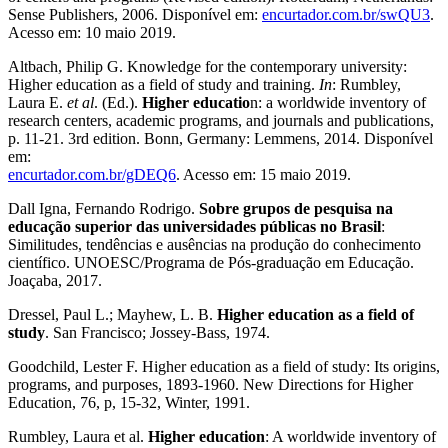
Sense Publishers, 2006. Disponível em:
encurtador.com.br/swQU3
.
Acesso em: 10 maio 2019.
Altbach, Philip G. Knowledge for the contemporary university:
Higher education as a field of study and training.
In
: Rumbley,
Laura E.
et al
. (Ed.).
Higher educatio
n: a worldwide inventory of
research centers, academic programs, and journals and publications,
p. 11-21. 3rd edition. Bonn, Germany: Lemmens, 2014. Disponível
em:
encurtador.com.br/gDEQ6
. Acesso em: 15 maio 2019.
Dall Igna, Fernando Rodrigo.
Sobre grupos de pesquisa na
educação superior das universidades públicas no Brasil
:
Similitudes, tendências e ausências na produção do conhecimento
científico. UNOESC/Programa de Pós-graduação em Educação.
Joaçaba, 2017.
Dressel, Paul L.; Mayhew, L. B.
Higher education as a field of
study
. San Francisco; Jossey-Bass, 1974.
Goodchild, Lester F. Higher education as a field of study: Its origins,
programs, and purposes, 1893-1960. New Directions for Higher
Education, 76, p, 15-32, Winter, 1991.
Rumbley, Laura et al.
Higher education
: A worldwide inventory of