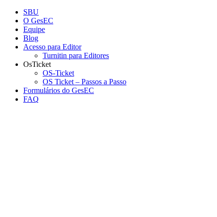
Conteúdo principal
Menu principal
Rodapé
SBU
O GesEC
Equipe
Blog
Acesso para Editor
Turnitin para Editores
OsTicket
OS-Ticket
OS Ticket – Passos a Passo
Formulários do GesEC
FAQ
Aumentar fonte
Diminuir fonte