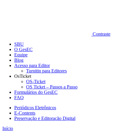
Contraste
SBU
O GesEC
Equipe
Blog
Acesso para Editor
Turnitin para Editores
OsTicket
OS-Ticket
OS Ticket – Passos a Passo
Formulários do GesEC
FAQ
Periódicos Eletrônicos
E-Contents
Preservação e Editoração Digital
Início