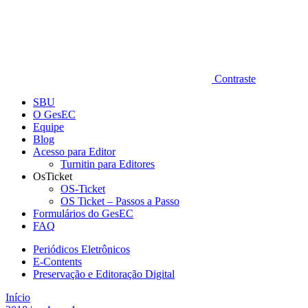
Contraste
SBU
O GesEC
Equipe
Blog
Acesso para Editor
Turnitin para Editores
OsTicket
OS-Ticket
OS Ticket – Passos a Passo
Formulários do GesEC
FAQ
Periódicos Eletrônicos
E-Contents
Preservação e Editoração Digital
Início