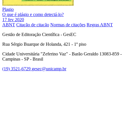
Plagio
O que é plágio e como detectá-lo?
17 fev 2020
ABNT
Citação de citação
Normas de citações
Regras ABNT
Gestão de Editoração Científica - GesEC
Rua Sérgio Buarque de Holanda, 421 - 1º piso
Cidade Universitária "Zeferino Vaz" - Barão Geraldo 13083-859 -
Campinas - SP - Brasil
(19) 3521-6729
gesec@unicamp.br
Link para o Facebook
Link para o Linkedin