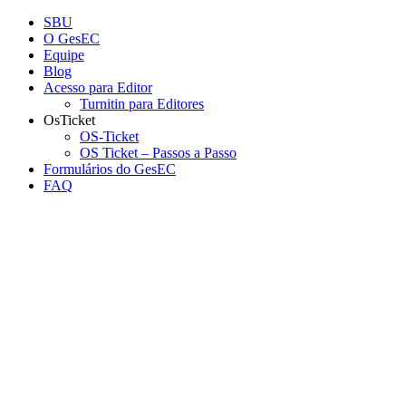
Conteúdo principal
Menu principal
Rodapé
SBU
O GesEC
Equipe
Blog
Acesso para Editor
Turnitin para Editores
OsTicket
OS-Ticket
OS Ticket – Passos a Passo
Formulários do GesEC
FAQ
Aumentar fonte
Diminuir fonte