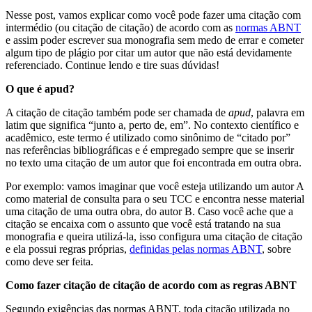
Nesse post, vamos explicar como você pode fazer uma citação com
intermédio (ou citação de citação) de acordo com as
normas ABNT
e assim poder escrever sua monografia sem medo de errar e cometer
algum tipo de plágio por citar um autor que não está devidamente
referenciado. Continue lendo e tire suas dúvidas!
O que é apud?
A citação de citação também pode ser chamada de
apud
, palavra em
latim que significa “junto a, perto de, em”. No contexto científico e
acadêmico, este termo é utilizado como sinônimo de “citado por”
nas referências bibliográficas e é empregado sempre que se inserir
no texto uma citação de um autor que foi encontrada em outra obra.
Por exemplo: vamos imaginar que você esteja utilizando um autor A
como material de consulta para o seu TCC e encontra nesse material
uma citação de uma outra obra, do autor B. Caso você ache que a
citação se encaixa com o assunto que você está tratando na sua
monografia e queira utilizá-la, isso configura uma citação de citação
e ela possui regras próprias,
definidas pelas normas ABNT
, sobre
como deve ser feita.
Como fazer citação de citação de acordo com as regras ABNT
Segundo exigências das normas ABNT, toda citação utilizada no