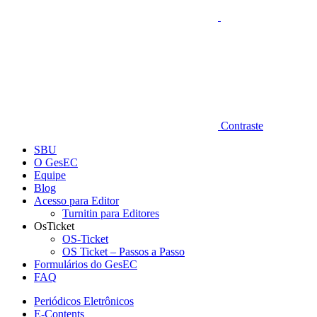
Contraste
SBU
O GesEC
Equipe
Blog
Acesso para Editor
Turnitin para Editores
OsTicket
OS-Ticket
OS Ticket – Passos a Passo
Formulários do GesEC
FAQ
Periódicos Eletrônicos
E-Contents