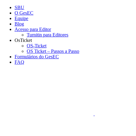
Conteúdo principal
Menu principal
Rodapé
SBU
O GesEC
Equipe
Blog
Acesso para Editor
Turnitin para Editores
OsTicket
OS-Ticket
OS Ticket – Passos a Passo
Formulários do GesEC
FAQ
Aumentar fonte