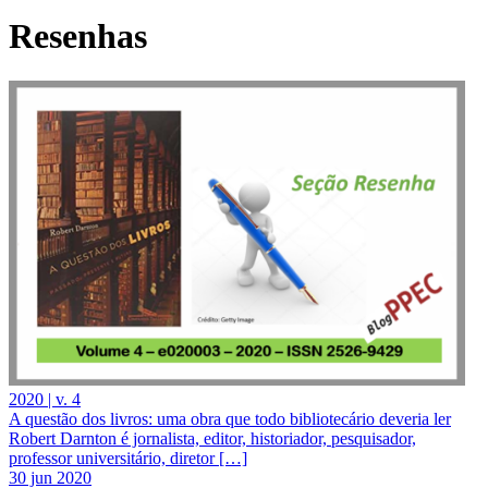
Resenhas
2020 | v. 4
A questão dos livros: uma obra que todo bibliotecário deveria ler
Robert Darnton é jornalista, editor, historiador, pesquisador,
professor universitário, diretor […]
30 jun 2020