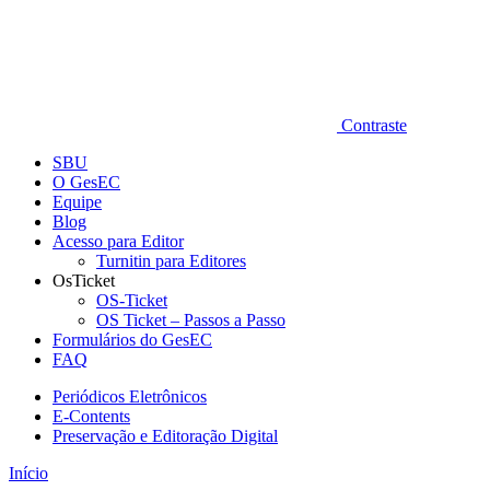
Contraste
SBU
O GesEC
Equipe
Blog
Acesso para Editor
Turnitin para Editores
OsTicket
OS-Ticket
OS Ticket – Passos a Passo
Formulários do GesEC
FAQ
Periódicos Eletrônicos
E-Contents
Preservação e Editoração Digital
Início