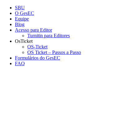
Conteúdo principal
Menu principal
Rodapé
SBU
O GesEC
Equipe
Blog
Acesso para Editor
Turnitin para Editores
OsTicket
OS-Ticket
OS Ticket – Passos a Passo
Formulários do GesEC
FAQ
Aumentar fonte
Diminuir fonte