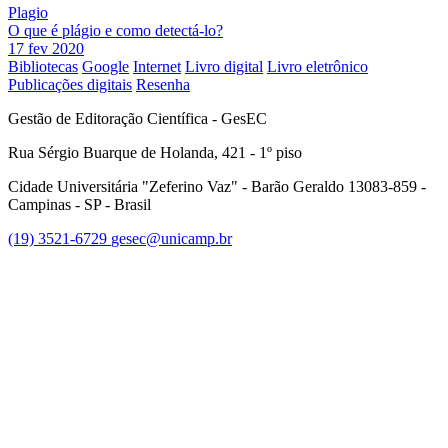
Plagio
O que é plágio e como detectá-lo?
17 fev 2020
Bibliotecas
Google
Internet
Livro digital
Livro eletrônico
Publicações digitais
Resenha
Gestão de Editoração Científica - GesEC
Rua Sérgio Buarque de Holanda, 421 - 1º piso
Cidade Universitária "Zeferino Vaz" - Barão Geraldo 13083-859 -
Campinas - SP - Brasil
(19) 3521-6729
gesec@unicamp.br
Link para o Facebook
Link para o Linkedin