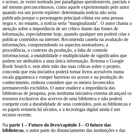
e acesso, às vezes norteada por paradigmas questionáveis, parciais e
até mesmo preconceituosos, como aquele experimentado pelo autor
quando era um jovem repórter: determinada notícia não seria
publicada porque o personagem principal-vítima era uma pessoa
negra e, no entanto, a notícia seria “marginalizada”. O autor chama a
atenção sobre a importância de ser crítico diante das fontes de
informação, especialmente hoje, quando qualquer um poderá criar e
publicar conteúdos na internet. Recomenda cautela na avaliação de
informações, compreendendo os aspectos norteadores, a
procedência, o contexto da produção, a falta de controle
informacional, a mutabilidade e multiplicidade de significados que
podem ser atribuídos a uma única informação. Retoma o Google
Book Search e, sem abrir mão das suas críticas sobre o projeto,
concorda que esta iniciativa poderá tornar livros acessíveis numa
escala gigantesca e romper barreiras no acesso e na produção do
conhecimento, embora considere que os menos favorecidos
permanecerão excluídos. O autor enaltece a importância das
bibliotecas de pesquisa, pois nenhuma iniciativa externa alcançará os
tesouros exclusivos dos acervos de uma biblioteca e não poderá
competir com a durabilidade de seus conteúdos, pois as bibliotecas e
os papeis resistem há séculos, e a tecnologia digital ainda é um
recurso recente.
Na
parte 1 – Futuro do livro/capítulo 3 – O futuro das
bibliotecas
, o autor parte do distanciamento das instituições e das