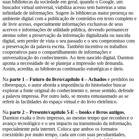
suas bibliotecas da sociedade em geral, quando o Google, um
buscador virtual universal, viabiliza acesso sem barreiras a uma
infinidade de informações. Sugere às bibliotecas maior presença no
ambiente digital com a publicação de conteúdos em texto completo e
de livre acesso, especialmente informações exclusivas de seus
acervos e informações de utilidade pública, devendo permanecer
atentas sobre a preservação da informação digitalizada ou nascida
digital, sem perder de vista o seu passado e o seu compromisso com
a preservação da palavra escrita. Também incentiva os trabalhos
cooperativos para o compartilhamento de informações e
universalização do conhecimento. Ao item nascido digital, Darnton
aponta a necessidade de se planejar a impressão sob demanda.
Assim, acredita, as bibliotecas continuarão estratégicas e úteis.
Na
parte 1 – Futuro do livro/capítulo 4 – Achados
e perdidos no
ciberespaço, o autor aborda a importância do historiador buscar
explorar a fonte original do conhecimento e, nesse sentido, defende
a palavra impressa. Por outro lado, se mostra entusiasmado ao se
referir às facilidades do espaço virtual e do livro eletrônico.
Na
parte 2 – Presente/capítulo 5-E – books e livros antigos
,
Darnton exalta o livro impresso, ao mesmo tempo que reconhece o
avanço tecnológico e o seu impacto na transmissão da informação,
especialmente pela internet. Coloca que ambos os formatos
coexistirão por muito tempo, cada um com suas peculiaridades,