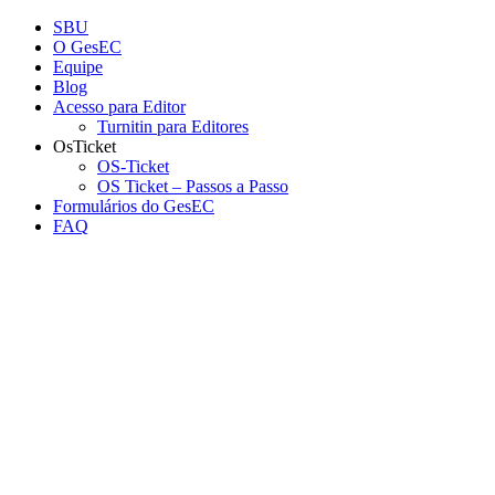
Conteúdo principal
Menu principal
Rodapé
SBU
O GesEC
Equipe
Blog
Acesso para Editor
Turnitin para Editores
OsTicket
OS-Ticket
OS Ticket – Passos a Passo
Formulários do GesEC
FAQ
Aumentar fonte
Diminuir fonte