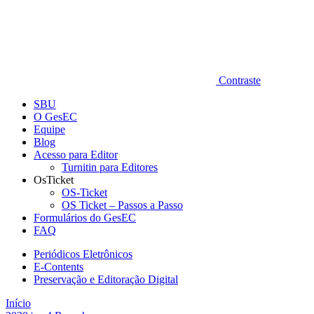
Contraste
SBU
O GesEC
Equipe
Blog
Acesso para Editor
Turnitin para Editores
OsTicket
OS-Ticket
OS Ticket – Passos a Passo
Formulários do GesEC
FAQ
Periódicos Eletrônicos
E-Contents
Preservação e Editoração Digital
Início