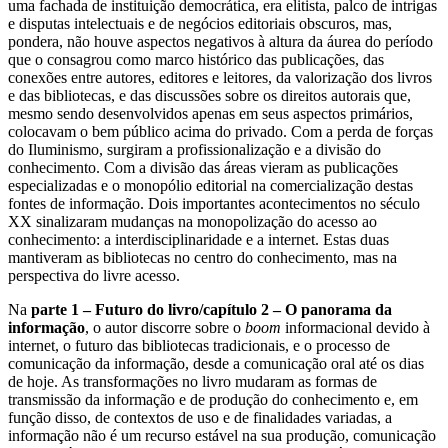
uma fachada de instituição democrática, era elitista, palco de intrigas
e disputas intelectuais e de negócios editoriais obscuros, mas,
pondera, não houve aspectos negativos à altura da áurea do período
que o consagrou como marco histórico das publicações, das
conexões entre autores, editores e leitores, da valorização dos livros
e das bibliotecas, e das discussões sobre os direitos autorais que,
mesmo sendo desenvolvidos apenas em seus aspectos primários,
colocavam o bem público acima do privado. Com a perda de forças
do Iluminismo, surgiram a profissionalização e a divisão do
conhecimento. Com a divisão das áreas vieram as publicações
especializadas e o monopólio editorial na comercialização destas
fontes de informação. Dois importantes acontecimentos no século
XX sinalizaram mudanças na monopolização do acesso ao
conhecimento: a interdisciplinaridade e a internet. Estas duas
mantiveram as bibliotecas no centro do conhecimento, mas na
perspectiva do livre acesso.
Na
parte 1 – Futuro do livro/capítulo 2 – O panorama da
informação
, o autor discorre sobre o
boom
informacional devido à
internet, o futuro das bibliotecas tradicionais, e o processo de
comunicação da informação, desde a comunicação oral até os dias
de hoje. As transformações no livro mudaram as formas de
transmissão da informação e de produção do conhecimento e, em
função disso, de contextos de uso e de finalidades variadas, a
informação não é um recurso estável na sua produção, comunicação