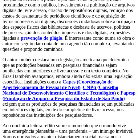
proximidade com o público, investimento na publicação de arquivos
digitais de livre acesso, criação de repositórios digitais, redução dos
custos de assinaturas de periódicos científicos e de aquisição de
livros impressos ou digitais, discussões cuidadosas sobre a ocupação
dos espaços físicos das bibliotecas e desbaste de acervos, políticas
de preservação dos conteúdos impressos e dos digitais, e questões
ligadas a
prevenção de plágio
. É interessante como numa só obra o
autor conseguiu dar conta de uma agenda tão complexa, levantando
questões e propondo caminhos.
O autor também destaca uma legislação americana que determina
que as produções baseadas em pesquisas financiadas sejam
publicadas em interfaces de livre acesso e em texto completo. No
Brasil também avançamos, embora ainda não exista uma legislação
específica. Instituições como a
Capes (Coordenação de
Aperfeiçoamento de Pessoal de Nível)
,
CNPq (Conselho
Nacional de Desenvolvimento Científico e Tecnológico)
e
Fapesp
(Fundação de Amparo à Pesquisa do Estado de São Paulo)
exigem que as produções de pesquisas financiadas sejam publicadas
em interfaces digitais, em texto completo e de livre acesso, nos
repositórios das instituições dos pesquisadores.
Ao concluir a leitura reflito sobre o momento que o mundo vive –
uma emergência planetária – uma pandemia – um inimigo invisível.
Somos obrigados a manter distanciamento social, passamos a