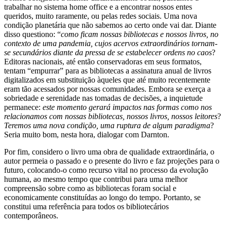
trabalhar no sistema home office e a encontrar nossos entes
queridos, muito raramente, ou pelas redes sociais. Uma nova
condição planetária que não sabemos ao certo onde vai dar. Diante
disso questiono: “
como ficam nossas bibliotecas e nossos livros, no
contexto de uma pandemia, cujos acervos extraordinários tornam-
se secundários diante da pressa de se estabelecer ordens no caos
?
Editoras nacionais, até então conservadoras em seus formatos,
tentam “empurrar” para as bibliotecas a assinatura anual de livros
digitalizados em substituição àqueles que até muito recentemente
eram tão acessados por nossas comunidades. Embora se exerça a
sobriedade e serenidade nas tomadas de decisões, a inquietude
permanece:
este momento gerará impactos nas formas como nos
relacionamos com nossas bibliotecas, nossos livros, nossos leitores
?
Teremos uma nova condição, uma ruptura de algum paradigma
?
Seria muito bom, nesta hora, dialogar com Darnton.
Por fim, considero o livro uma obra de qualidade extraordinária, o
autor permeia o passado e o presente do livro e faz projeções para o
futuro, colocando-o como recurso vital no processo da evolução
humana, ao mesmo tempo que contribui para uma melhor
compreensão sobre como as bibliotecas foram social e
economicamente constituídas ao longo do tempo. Portanto, se
constitui uma referência para todos os bibliotecários
contemporâneos.