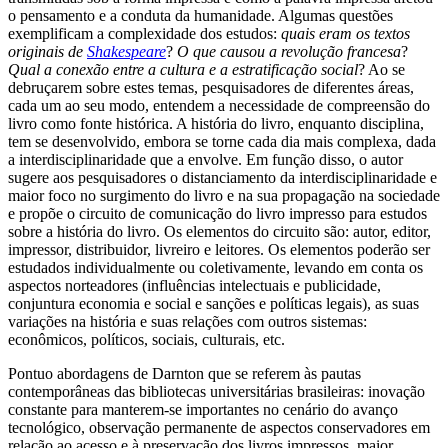
o pensamento e a conduta da humanidade. Algumas questões
exemplificam a complexidade dos estudos:
quais eram os textos
originais de
Shakespeare
?
O que causou a revolução francesa
?
Qual a conexão entre a cultura e a estratificação social
? Ao se
debruçarem sobre estes temas, pesquisadores de diferentes áreas,
cada um ao seu modo, entendem a necessidade de compreensão do
livro como fonte histórica. A história do livro, enquanto disciplina,
tem se desenvolvido, embora se torne cada dia mais complexa, dada
a interdisciplinaridade que a envolve. Em função disso, o autor
sugere aos pesquisadores o distanciamento da interdisciplinaridade e
maior foco no surgimento do livro e na sua propagação na sociedade
e propõe o circuito de comunicação do livro impresso para estudos
sobre a história do livro. Os elementos do circuito são: autor, editor,
impressor, distribuidor, livreiro e leitores. Os elementos poderão ser
estudados individualmente ou coletivamente, levando em conta os
aspectos norteadores (influências intelectuais e publicidade,
conjuntura economia e social e sanções e políticas legais), as suas
variações na história e suas relações com outros sistemas:
econômicos, políticos, sociais, culturais, etc.
Pontuo abordagens de Darnton que se referem às pautas
contemporâneas das bibliotecas universitárias brasileiras: inovação
constante para manterem-se importantes no cenário do avanço
tecnológico, observação permanente de aspectos conservadores em
relação ao acesso e à preservação dos livros impressos, maior