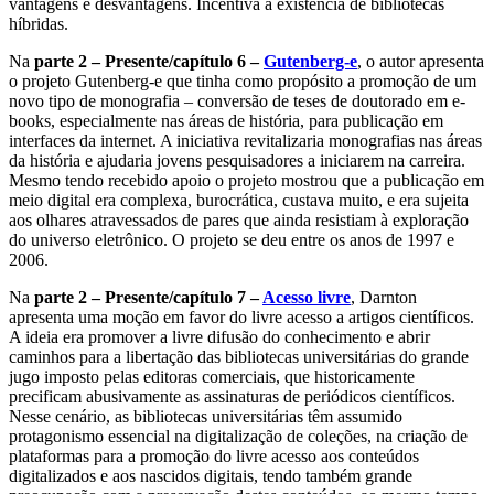
vantagens e desvantagens. Incentiva a existência de bibliotecas
híbridas.
Na
parte 2 – Presente/capítulo 6 –
Gutenberg-e
, o autor apresenta
o projeto Gutenberg-e que tinha como propósito a promoção de um
novo tipo de monografia – conversão de teses de doutorado em e-
books, especialmente nas áreas de história, para publicação em
interfaces da internet. A iniciativa revitalizaria monografias nas áreas
da história e ajudaria jovens pesquisadores a iniciarem na carreira.
Mesmo tendo recebido apoio o projeto mostrou que a publicação em
meio digital era complexa, burocrática, custava muito, e era sujeita
aos olhares atravessados de pares que ainda resistiam à exploração
do universo eletrônico. O projeto se deu entre os anos de 1997 e
2006.
Na
parte 2 – Presente/capítulo 7 –
Acesso livre
, Darnton
apresenta uma moção em favor do livre acesso a artigos científicos.
A ideia era promover a livre difusão do conhecimento e abrir
caminhos para a libertação das bibliotecas universitárias do grande
jugo imposto pelas editoras comerciais, que historicamente
precificam abusivamente as assinaturas de periódicos científicos.
Nesse cenário, as bibliotecas universitárias têm assumido
protagonismo essencial na digitalização de coleções, na criação de
plataformas para a promoção do livre acesso aos conteúdos
digitalizados e aos nascidos digitais, tendo também grande