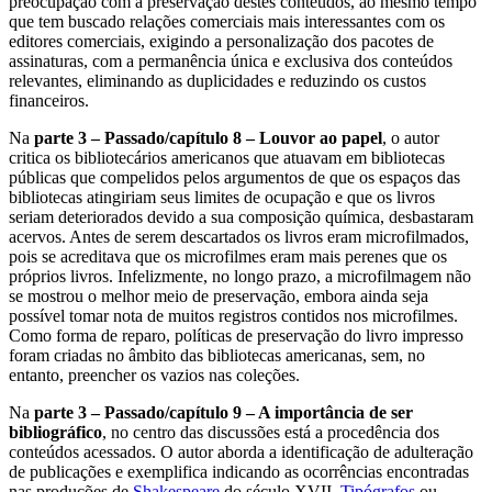
preocupação com a preservação destes conteúdos, ao mesmo tempo
que tem buscado relações comerciais mais interessantes com os
editores comerciais, exigindo a personalização dos pacotes de
assinaturas, com a permanência única e exclusiva dos conteúdos
relevantes, eliminando as duplicidades e reduzindo os custos
financeiros.
Na
parte 3 – Passado/capítulo 8 – Louvor ao papel
, o autor
critica os bibliotecários americanos que atuavam em bibliotecas
públicas que compelidos pelos argumentos de que os espaços das
bibliotecas atingiriam seus limites de ocupação e que os livros
seriam deteriorados devido a sua composição química, desbastaram
acervos. Antes de serem descartados os livros eram microfilmados,
pois se acreditava que os microfilmes eram mais perenes que os
próprios livros. Infelizmente, no longo prazo, a microfilmagem não
se mostrou o melhor meio de preservação, embora ainda seja
possível tomar nota de muitos registros contidos nos microfilmes.
Como forma de reparo, políticas de preservação do livro impresso
foram criadas no âmbito das bibliotecas americanas, sem, no
entanto, preencher os vazios nas coleções.
Na
parte 3 – Passado/capítulo 9 – A importância de ser
bibliográfico
, no centro das discussões está a procedência dos
conteúdos acessados. O autor aborda a identificação de adulteração
de publicações e exemplifica indicando as ocorrências encontradas
nas produções de
Shakespeare
do século XVII.
Tipógrafos
ou