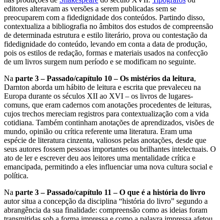
editores alteravam as versões a serem publicadas sem se
preocuparem com a fidedignidade dos conteúdos. Partindo disso,
contextualiza a bibliografia no âmbitos dos estudos de compreensão
de determinada estrutura e estilo literário, prova ou contestação da
fidedignidade do conteúdo, levando em conta a data de produção,
pois os estilos de redação, formas e materiais usados na confecção
de um livros surgem num período e se modificam no seguinte.
Na
parte 3 – Passado/capítulo 10 – Os mistérios da leitura
,
Darnton aborda um hábito de leitura e escrita que prevaleceu na
Europa durante os séculos XII ao XVI – os livros de lugares-
comuns, que eram cadernos com anotações procedentes de leituras,
cujos trechos mereciam registros para contextualização com a vida
cotidiana. Também continham anotações de aprendizados, visões de
mundo, opinião ou crítica referente uma literatura. Eram uma
espécie de literatura cinzenta, valiosos pelas anotações, desde que
seus autores fossem pessoas importantes ou brilhantes intelectuais. O
ato de ler e escrever deu aos leitores uma mentalidade crítica e
emancipada, permitindo a eles influenciar uma nova cultura social e
política.
Na
parte 3 – Passado/capítulo 11 – O que é a história do livro
autor situa a concepção da disciplina “história do livro” segundo a
abrangência da sua finalidade: compreensão como as ideias foram
transmitidas sob a forma impressa e como a palavra impressa afetou