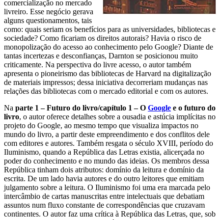
comercialização no mercado
livreiro. Esse negócio gerava
alguns questionamentos, tais
como: quais seriam os benefícios para as universidades, bibliotecas e
sociedade? Como ficariam os direitos autorais? Havia o risco de
monopolização do acesso ao conhecimento pelo Google? Diante de
tantas incertezas e desconfianças, Darnton se posicionou muito
criticamente. Na perspectiva do livre acesso, o autor também
apresenta o pioneirismo das bibliotecas de Harvard na digitalização
de materiais impressos; dessa iniciativa decorreriam mudanças nas
relações das bibliotecas com o mercado editorial e com os autores.
Na
parte 1 – Futuro do livro/capítulo 1 – O
Google
e o futuro do
livro
, o autor oferece detalhes sobre a ousadia e astúcia implícitas no
projeto do Google, ao mesmo tempo que visualiza impactos no
mundo do livro, a partir deste empreendimento e dos conflitos dele
com editores e autores. Também resgata o século XVIII, período do
Iluminismo, quando a República das Letras existia, alicerçada no
poder do conhecimento e no mundo das ideias. Os membros dessa
República tinham dois atributos: domínio da leitura e domínio da
escrita. De um lado havia autores e do outro leitores que emitiam
julgamento sobre a leitura. O Iluminismo foi uma era marcada pelo
intercâmbio de cartas manuscritas entre intelectuais que debatiam
assuntos num fluxo constante de correspondências que cruzavam
continentes. O autor faz uma crítica à República das Letras, que, sob