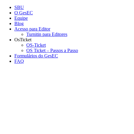
Conteúdo principal
Menu principal
Rodapé
SBU
O GesEC
Equipe
Blog
Acesso para Editor
Turnitin para Editores
OsTicket
OS-Ticket
OS Ticket – Passos a Passo
Formulários do GesEC
FAQ
Aumentar fonte
Diminuir fonte