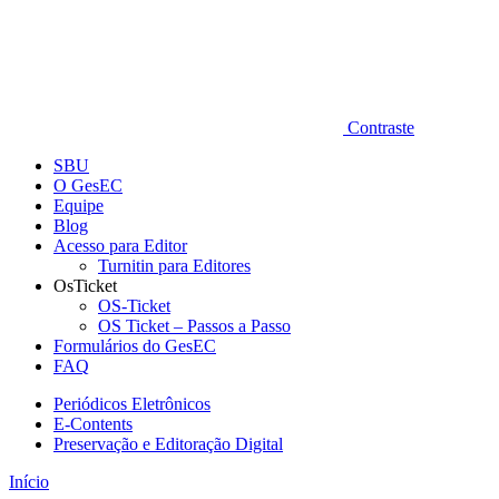
Contraste
SBU
O GesEC
Equipe
Blog
Acesso para Editor
Turnitin para Editores
OsTicket
OS-Ticket
OS Ticket – Passos a Passo
Formulários do GesEC
FAQ
Periódicos Eletrônicos
E-Contents
Preservação e Editoração Digital
Início