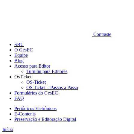
Contraste
SBU
O GesEC
Equipe
Blog
Acesso para Editor
Turnitin para Editores
OsTicket
OS-Ticket
OS Ticket – Passos a Passo
Formulários do GesEC
FAQ
Periódicos Eletrônicos
E-Contents
Preservação e Editoração Digital
Início