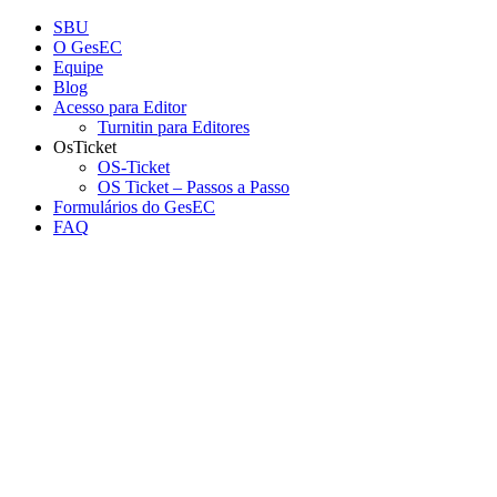
Conteúdo principal
Menu principal
Rodapé
SBU
O GesEC
Equipe
Blog
Acesso para Editor
Turnitin para Editores
OsTicket
OS-Ticket
OS Ticket – Passos a Passo
Formulários do GesEC
FAQ
Aumentar fonte
Diminuir fonte