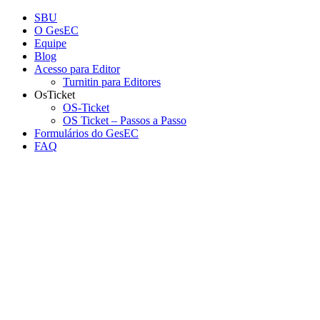
Conteúdo principal
Menu principal
Rodapé
SBU
O GesEC
Equipe
Blog
Acesso para Editor
Turnitin para Editores
OsTicket
OS-Ticket
OS Ticket – Passos a Passo
Formulários do GesEC
FAQ
Aumentar fonte
Diminuir fonte