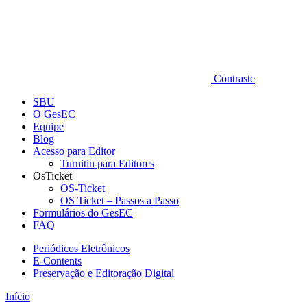
Contraste
SBU
O GesEC
Equipe
Blog
Acesso para Editor
Turnitin para Editores
OsTicket
OS-Ticket
OS Ticket – Passos a Passo
Formulários do GesEC
FAQ
Periódicos Eletrônicos
E-Contents
Preservação e Editoração Digital
Início