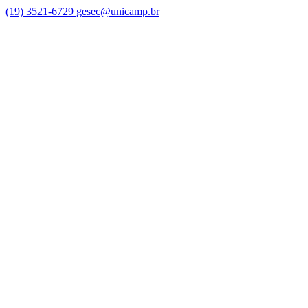
(19) 3521-6729
gesec@unicamp.br
Link para o Facebook
Link para o Linkedin
Link para o Youtube