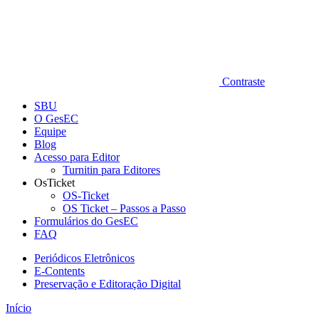
Contraste
SBU
O GesEC
Equipe
Blog
Acesso para Editor
Turnitin para Editores
OsTicket
OS-Ticket
OS Ticket – Passos a Passo
Formulários do GesEC
FAQ
Periódicos Eletrônicos
E-Contents
Preservação e Editoração Digital
Início