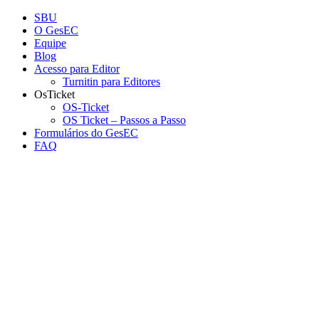
Conteúdo principal
Menu principal
Rodapé
SBU
O GesEC
Equipe
Blog
Acesso para Editor
Turnitin para Editores
OsTicket
OS-Ticket
OS Ticket – Passos a Passo
Formulários do GesEC
FAQ
Aumentar fonte
Diminuir fonte