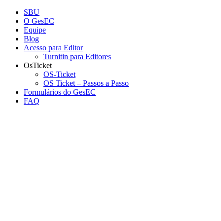
Conteúdo principal
Menu principal
Rodapé
SBU
O GesEC
Equipe
Blog
Acesso para Editor
Turnitin para Editores
OsTicket
OS-Ticket
OS Ticket – Passos a Passo
Formulários do GesEC
FAQ
Aumentar fonte
Diminuir fonte