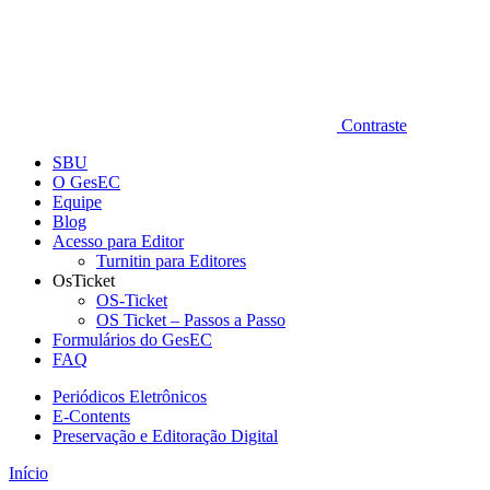
Contraste
SBU
O GesEC
Equipe
Blog
Acesso para Editor
Turnitin para Editores
OsTicket
OS-Ticket
OS Ticket – Passos a Passo
Formulários do GesEC
FAQ
Periódicos Eletrônicos
E-Contents
Preservação e Editoração Digital
Início