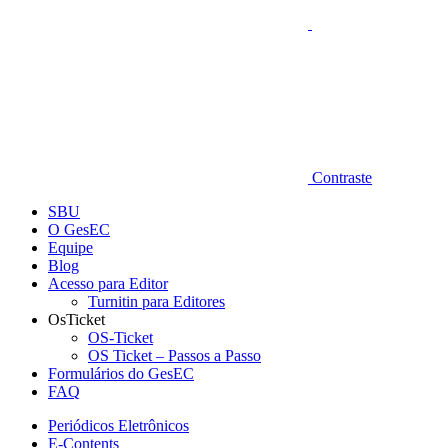
Contraste
SBU
O GesEC
Equipe
Blog
Acesso para Editor
Turnitin para Editores
OsTicket
OS-Ticket
OS Ticket – Passos a Passo
Formulários do GesEC
FAQ
Periódicos Eletrônicos
E-Contents