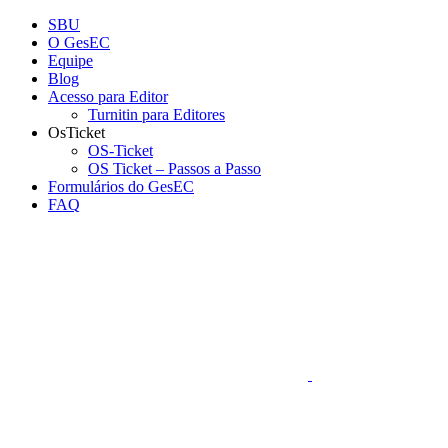
Conteúdo principal
Menu principal
Rodapé
SBU
O GesEC
Equipe
Blog
Acesso para Editor
Turnitin para Editores
OsTicket
OS-Ticket
OS Ticket – Passos a Passo
Formulários do GesEC
FAQ
Aumentar fonte