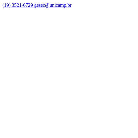
(19) 3521-6729
gesec@unicamp.br
Link para o Facebook
Link para o Linkedin
Link para o Youtube