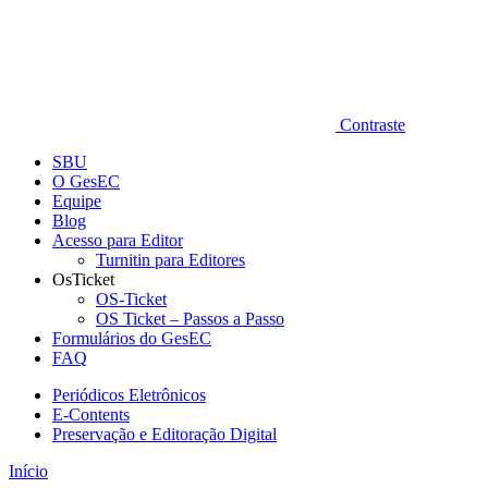
Contraste
SBU
O GesEC
Equipe
Blog
Acesso para Editor
Turnitin para Editores
OsTicket
OS-Ticket
OS Ticket – Passos a Passo
Formulários do GesEC
FAQ
Periódicos Eletrônicos
E-Contents
Preservação e Editoração Digital
Início