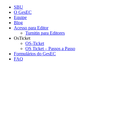
Conteúdo principal
Menu principal
Rodapé
SBU
O GesEC
Equipe
Blog
Acesso para Editor
Turnitin para Editores
OsTicket
OS-Ticket
OS Ticket – Passos a Passo
Formulários do GesEC
FAQ
Aumentar fonte
Diminuir fonte